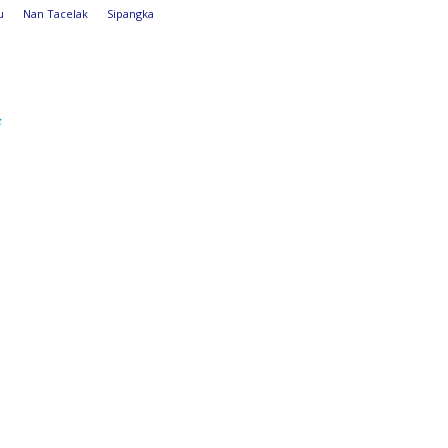
u
Nan Tacelak
Sipangka