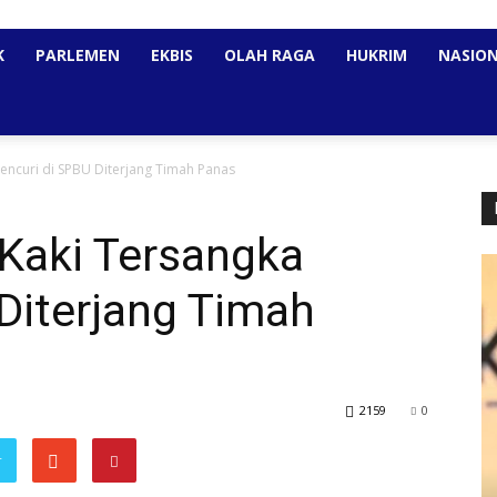
K
PARLEMEN
EKBIS
OLAH RAGA
HUKRIM
NASIO
encuri di SPBU Diterjang Timah Panas
 Kaki Tersangka
Diterjang Timah
2159
0
r