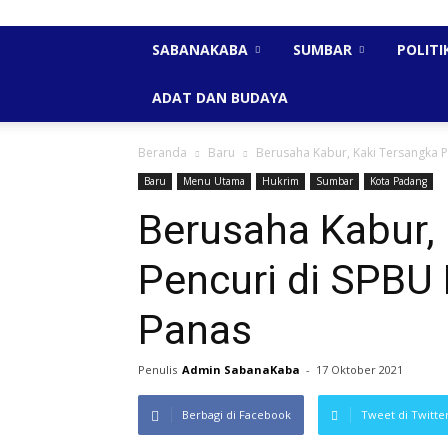
SABANAKABA
SUMBAR
POLITI
ADAT DAN BUDAYA
Beranda
Baru
Berusaha Kabur, Kaki Tersangka P
Baru
Menu Utama
Hukrim
Sumbar
Kota Padang
Berusaha Kabur,
Pencuri di SPBU 
Panas
Penulis
Admin SabanaKaba
-
17 Oktober 2021
Berbagi di Facebook
Tweet di Twitte