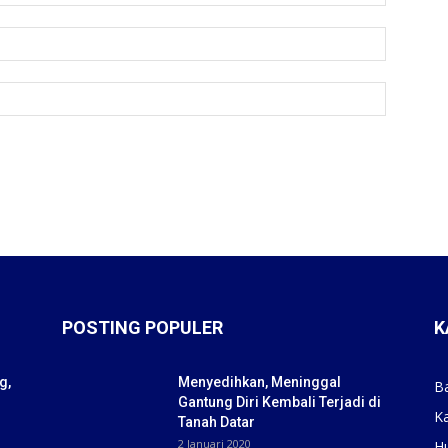
POSTING POPULER
K
g,
Menyedihkan, Meninggal
B
Gantung Diri Kembali Terjadi di
K
Tanah Datar
2 Januari 2020
H