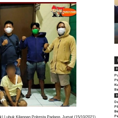
B
Pu
Pi
Ku
Ba
B
Da
Pi
B
Pe
ek) Lubuk Kilangan Polresta Padang, Jumat (15/10/2021)