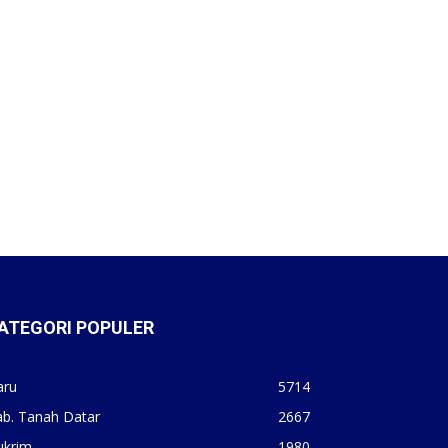
ATEGORI POPULER
aru
5714
ab. Tanah Datar
2667
ukrim
1980