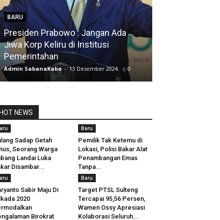
BARU
Presiden Prabowo : Jangan Ada
BARU
Jiwa Korp Keliru di Institusi
Pemerintahan
Silfia Hanani
Admin SabanaKaba
-
13 Desember 2024
0
Admin SabanaKab
HOT NEWS
aru
Baru
lang Sadap Getah
Pemilik Tak Ketemu di
nus, Seorang Warga
Lokasi, Polisi Bakar Alat
bang Landai Luka
Penambangan Emas
kar Disambar...
Tanpa...
aru
Baru
ryanto Sabir Maju Di
Target PTSL Sulteng
lkada 2020
Tercapai 95,56 Persen,
ermodalkan
Wamen Ossy Apresiasi
ngalaman Birokrat
Kolaborasi Seluruh...