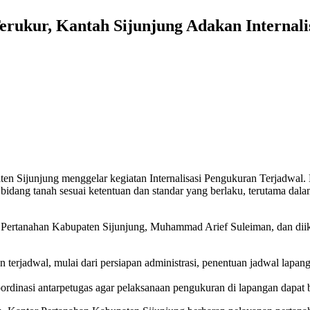
rukur, Kantah Sijunjung Adakan Internali
en Sijunjung menggelar kegiatan Internalisasi Pengukuran Terjadwal. 
ang tanah sesuai ketentuan dan standar yang berlaku, terutama dalam
r Pertanahan Kabupaten Sijunjung, Muhammad Arief Suleiman, dan diiku
erjadwal, mulai dari persiapan administrasi, penentuan jadwal lapan
koordinasi antarpetugas agar pelaksanaan pengukuran di lapangan dapat b