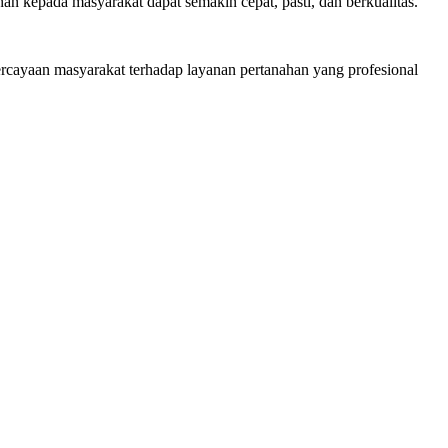
n kepada masyarakat dapat semakin cepat, pasti, dan berkualitas.
ercayaan masyarakat terhadap layanan pertanahan yang profesional