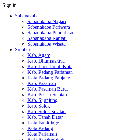
Sign in
Sabanakaba
Sabanakaba Nagari
Sabanakaba Pariwara
Sabanakaba Pendidikan
Sabanakaba Rantau
Sabanakaba Wisata
Sumbar
Kab. Agam
Kab. Dharmasraya
Kab. Lima Puluh Kota
Kab. Padang Pariaman
Kota Padang Panjang
Kab. Pasaman
Kab. Pasaman Barat
Kab. Pesisir Selatan
Kab. Sijunjung
Kab. Solok
Kab. Solok Selatan
Kab. Tanah Datar
Kota Bukittinggi
Kota Padang
Kota Pariaman
Kota Payakumbuh