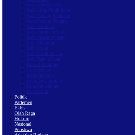
Kab. Dharmasraya
Kab. Lima Puluh Kota
Kab. Padang Pariaman
Kota Padang Panjang
Kab. Pasaman
Kab. Pasaman Barat
Kab. Pesisir Selatan
Kab. Sijunjung
Kab. Solok
Kab. Solok Selatan
Kab. Tanah Datar
Kota Bukittinggi
Kota Padang
Kota Pariaman
Kota Payakumbuh
Kota Sawahlunto
Kota Solok
Politik
Parlemen
Ekbis
Olah Raga
Hukrim
Nasional
Peristiwa
Adat dan Budaya