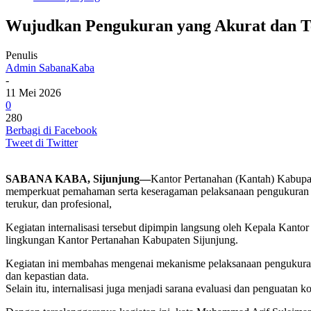
Wujudkan Pengukuran yang Akurat dan Te
Penulis
Admin SabanaKaba
-
11 Mei 2026
0
280
Berbagi di Facebook
Tweet di Twitter
SABANA KABA, Sijunjung—
Kantor Pertanahan (Kantah) Kabupat
memperkuat pemahaman serta keseragaman pelaksanaan pengukuran bid
terukur, dan profesional,
Kegiatan internalisasi tersebut dipimpin langsung oleh Kepala Kanto
lingkungan Kantor Pertanahan Kabupaten Sijunjung.
Kegiatan ini membahas mengenai mekanisme pelaksanaan pengukuran t
dan kepastian data.
Selain itu, internalisasi juga menjadi sarana evaluasi dan penguatan 