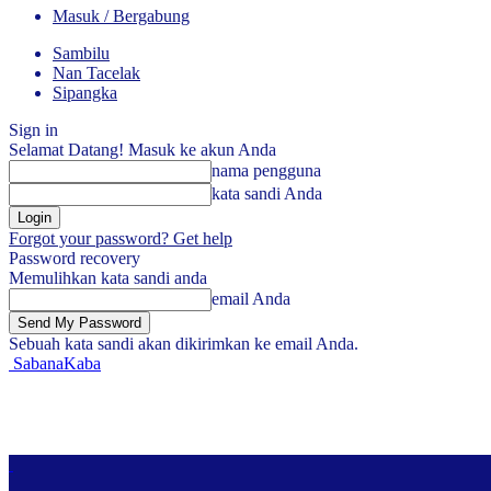
Masuk / Bergabung
Sambilu
Nan Tacelak
Sipangka
Sign in
Selamat Datang! Masuk ke akun Anda
nama pengguna
kata sandi Anda
Forgot your password? Get help
Password recovery
Memulihkan kata sandi anda
email Anda
Sebuah kata sandi akan dikirimkan ke email Anda.
SabanaKaba