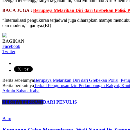
Dengan terselenggaranya kegiatan ini, kata Muhammad Arif Suleiman,
BACA JUGA :
Berupaya Melarikan Diri dari Grebekan Polisi,
“Internalisasi pengukuran terjadwal juga diharapkan mampu mendukun
dan modern,” ujarnya.(
EI
)
BAGIKAN
Facebook
Twitter
Berita sebelumya
Berupaya Melarikan Diri dari Grebekan Polisi, Pe
Berita berikutnya
Terkait Pengurusan Izin Pertambangan Rakyat, Ka
Admin SabanaKaba
BERITA TERKAIT
DARI PENULIS
Baru
Kumango Gelar Musrenbang, Wali Nagari Iis Zamo