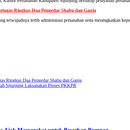
 Kantor Pertanahan Kabupaten Sijunjung berharap pelayanan pertanaha
 Petugas Ringkus Dua Pengedar Shabu dan Ganja
g terwujudnya tertib administrasi pertanahan serta meningkatkan kep
tugas Ringkus Dua Pengedar Shabu dan Ganja
ntah Sijunjung Laksanakan Proses PKKPR
ra Ajak Masyarakat untuk Besarkan Bumnag