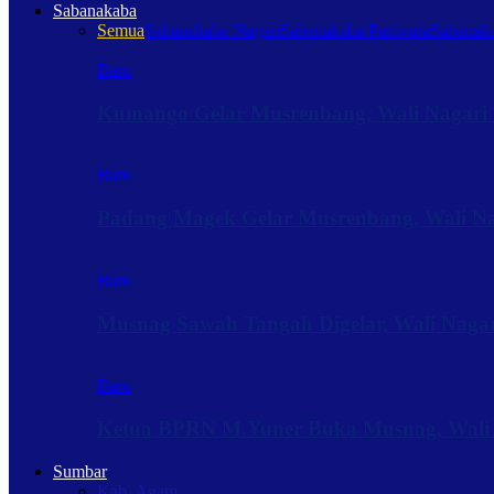
Sabanakaba
Semua
Sabanakaba Nagari
Sabanakaba Pariwara
Sabanaka
Baru
Kumango Gelar Musrenbang, Wali Nagari 
Baru
Padang Magek Gelar Musrenbang, Wali Nag
Baru
Musnag Sawah Tangah Digelar, Wali Naga
Baru
Ketua BPRN M.Yuner Buka Musnag, Wali
Sumbar
Kab. Agam