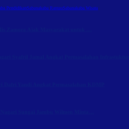
ba Pendidikan
Sabanakaba Rantau
Sabanakaba Wisata
Iis Zamora Ajak Masyarakat untuk …
ari Syafril Jamal Angkat Permasalahan Infrastuktu
ri Dafri Yandi Angkat Permasalahan KDMP
 Nagari Sungai Jambu Wilmen Minta…