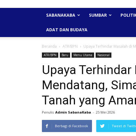
SABANAKABA
SUMBAR
POLITI
ADAT DAN BUDAYA
Beranda
ATR/BPN
Upaya Terhindar Masalah di Ma
ATR/BPN
Baru
Menu Utama
Nasional
Upaya Terhindar
Mendatang, Simak
Tanah yang Ama
Penulis
Admin SabanaKaba
-
25 Mei 2026
Berbagi di Facebook
Tweet di Twitt