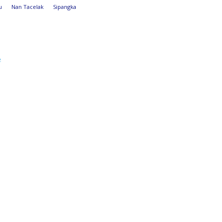
u
Nan Tacelak
Sipangka