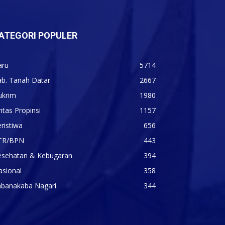
ATEGORI POPULER
aru
5714
ab. Tanah Datar
2667
ukrim
1980
ntas Propinsi
1157
ristiwa
656
TR/BPN
443
esehatan & Kebugaran
394
asional
358
abanakaba Nagari
344