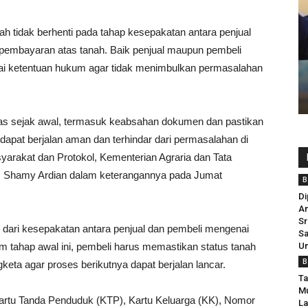
nah tidak berhenti pada tahap kesepakatan antara penjual
 pembayaran atas tanah. Baik penjual maupun pembeli
uai ketentuan hukum agar tidak menimbulkan permasalahan
las sejak awal, termasuk keabsahan dokumen dan pastikan
i dapat berjalan aman dan terhindar dari permasalahan di
yarakat dan Protokol, Kementerian Agraria dan Tata
 Shamy Ardian dalam keterangannya pada Jumat
B
Di
An
Sr
 dari kesepakatan antara penjual dan pembeli mengenai
S
lam tahap awal ini, pembeli harus memastikan status tanah
U
B
keta agar proses berikutnya dapat berjalan lancar.
Ta
Mu
Kartu Tanda Penduduk (KTP), Kartu Keluarga (KK), Nomor
La