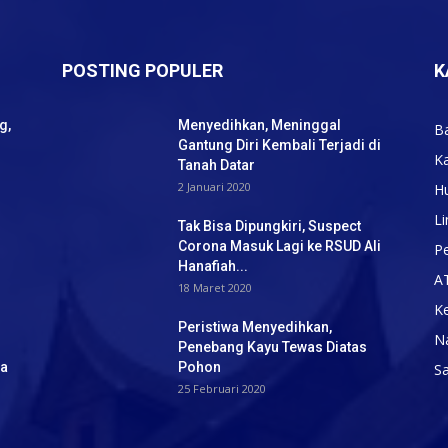
POSTING POPULER
K
g,
Menyedihkan, Meninggal
B
Gantung Diri Kembali Terjadi di
K
Tanah Datar
2 Januari 2020
H
Li
Tak Bisa Dipungkiri, Suspect
Corona Masuk Lagi ke RSUD Ali
Pe
Hanafiah...
A
18 Maret 2020
K
Peristiwa Menyedihkan,
N
Penebang Kayu Tewas Diatas
ba
Pohon
S
25 Februari 2020