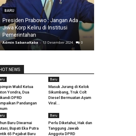
BARU
Presiden Prabowo : Jangan Ada
BARU
Jiwa Korp Keliru di Institusi
Pemerintahan
Silfia Hanani
Admin SabanaKaba
-
13 Desember 2024
0
Admin SabanaKab
HOT NEWS
aru
Baru
pimpin Wakil Ketua
Masuk Jurang di Kelok
ton Yondra, Dua
Sikumbang, Truk Colt
ikandi DPRD
Diesel Bermuatan Ayam
ampaikan Pandangan
Viral...
mum
aru
Baru
hun Baru Diwarnai
Perlu Diketahui, Hak dan
tasi, Bupati Eka Putra
Tanggung Jawab
ntik 65 Pejabat Baru
Anggota DPRD