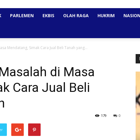
K
PARLEMEN
EKBIS
OLAH RAGA
HUKRIM
NASIO
sa Mendatang, Simak Cara Jual Beli Tanah yang...
 Masalah di Masa
 Cara Jual Beli
n
179
0
er