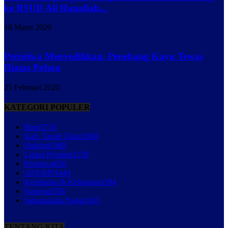
ke RSUD Ali Hanafiah...
18 Maret 2020
Peristiwa Menyedihkan, Penebang Kayu Tewas
Diatas Pohon
25 Februari 2020
KATEGORI POPULER
Baru
5716
Kab. Tanah Datar
2668
Hukrim
1980
Lintas Propinsi
1158
Peristiwa
656
ATR/BPN
444
Kesehatan & Kebugaran
394
Nasional
358
Sabanakaba Nagari
345
TENTANG KITA