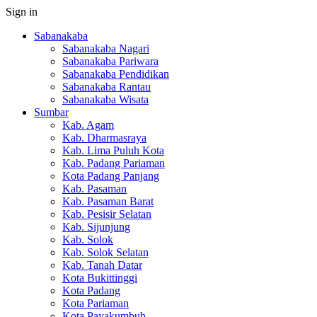
Sign in
Sabanakaba
Sabanakaba Nagari
Sabanakaba Pariwara
Sabanakaba Pendidikan
Sabanakaba Rantau
Sabanakaba Wisata
Sumbar
Kab. Agam
Kab. Dharmasraya
Kab. Lima Puluh Kota
Kab. Padang Pariaman
Kota Padang Panjang
Kab. Pasaman
Kab. Pasaman Barat
Kab. Pesisir Selatan
Kab. Sijunjung
Kab. Solok
Kab. Solok Selatan
Kab. Tanah Datar
Kota Bukittinggi
Kota Padang
Kota Pariaman
Kota Payakumbuh