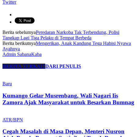
Twitter
Berita sebelumya
Peredaran Narkoba Tak Terbendung, Polisi
Tangkap Lagi Tiga Pelaku di Tempat Berbeda
Berita berikutnya
Mengerikan, Anak Kandung Tega Habisi Nyawa
Ayahnya
Admin SabanaKaba
BERITA TERKAIT
DARI PENULIS
Baru
Kumango Gelar Musrenbang, Wali Nagari Iis
Zamora Ajak Masyarakat untuk Besarkan Bumnag
ATR/BPN
Cegah Masalah di Masa Depan, Menteri Nusron