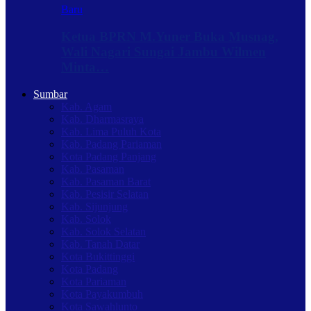
Baru
Ketua BPRN M.Yuner Buka Musnag,
Wali Nagari Sungai Jambu Wilmen
Minta…
Sumbar
Kab. Agam
Kab. Dharmasraya
Kab. Lima Puluh Kota
Kab. Padang Pariaman
Kota Padang Panjang
Kab. Pasaman
Kab. Pasaman Barat
Kab. Pesisir Selatan
Kab. Sijunjung
Kab. Solok
Kab. Solok Selatan
Kab. Tanah Datar
Kota Bukittinggi
Kota Padang
Kota Pariaman
Kota Payakumbuh
Kota Sawahlunto