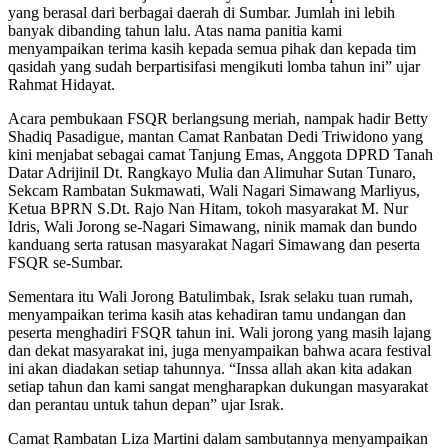
yang berasal dari berbagai daerah di Sumbar. Jumlah ini lebih
banyak dibanding tahun lalu. Atas nama panitia kami
menyampaikan terima kasih kepada semua pihak dan kepada tim
qasidah yang sudah berpartisifasi mengikuti lomba tahun ini” ujar
Rahmat Hidayat.
Acara pembukaan FSQR berlangsung meriah, nampak hadir Betty
Shadiq Pasadigue, mantan Camat Ranbatan Dedi Triwidono yang
kini menjabat sebagai camat Tanjung Emas, Anggota DPRD Tanah
Datar Adrijinil Dt. Rangkayo Mulia dan Alimuhar Sutan Tunaro,
Sekcam Rambatan Sukmawati, Wali Nagari Simawang Marliyus,
Ketua BPRN S.Dt. Rajo Nan Hitam, tokoh masyarakat M. Nur
Idris, Wali Jorong se-Nagari Simawang, ninik mamak dan bundo
kanduang serta ratusan masyarakat Nagari Simawang dan peserta
FSQR se-Sumbar.
Sementara itu Wali Jorong Batulimbak, Israk selaku tuan rumah,
menyampaikan terima kasih atas kehadiran tamu undangan dan
peserta menghadiri FSQR tahun ini. Wali jorong yang masih lajang
dan dekat masyarakat ini, juga menyampaikan bahwa acara festival
ini akan diadakan setiap tahunnya. “Inssa allah akan kita adakan
setiap tahun dan kami sangat mengharapkan dukungan masyarakat
dan perantau untuk tahun depan” ujar Israk.
Camat Rambatan Liza Martini dalam sambutannya menyampaikan