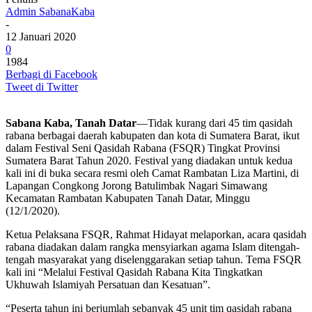
Admin SabanaKaba
-
12 Januari 2020
0
1984
Berbagi di Facebook
Tweet di Twitter
Sabana Kaba, Tanah Datar
—Tidak kurang dari 45 tim qasidah
rabana berbagai daerah kabupaten dan kota di Sumatera Barat, ikut
dalam Festival Seni Qasidah Rabana (FSQR) Tingkat Provinsi
Sumatera Barat Tahun 2020. Festival yang diadakan untuk kedua
kali ini di buka secara resmi oleh Camat Rambatan Liza Martini, di
Lapangan Congkong Jorong Batulimbak Nagari Simawang
Kecamatan Rambatan Kabupaten Tanah Datar, Minggu
(12/1/2020).
Ketua Pelaksana FSQR, Rahmat Hidayat melaporkan, acara qasidah
rabana diadakan dalam rangka mensyiarkan agama Islam ditengah-
tengah masyarakat yang diselenggarakan setiap tahun. Tema FSQR
kali ini “Melalui Festival Qasidah Rabana Kita Tingkatkan
Ukhuwah Islamiyah Persatuan dan Kesatuan”.
“Peserta tahun ini berjumlah sebanyak 45 unit tim qasidah rabana