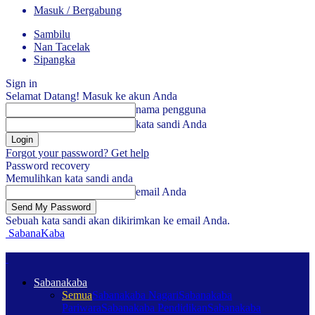
Masuk / Bergabung
Sambilu
Nan Tacelak
Sipangka
Sign in
Selamat Datang! Masuk ke akun Anda
nama pengguna
kata sandi Anda
Forgot your password? Get help
Password recovery
Memulihkan kata sandi anda
email Anda
Sebuah kata sandi akan dikirimkan ke email Anda.
SabanaKaba
Sabanakaba
Semua
Sabanakaba Nagari
Sabanakaba
Pariwara
Sabanakaba Pendidikan
Sabanakaba