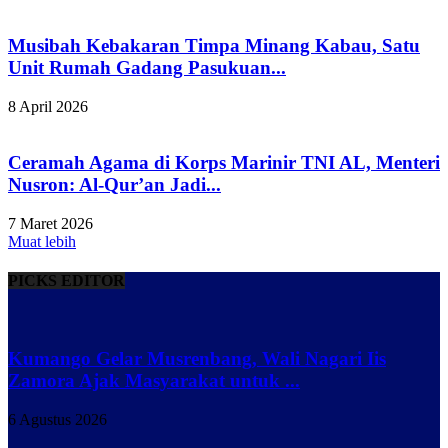
Musibah Kebakaran Timpa Minang Kabau, Satu
Unit Rumah Gadang Pasukuan...
8 April 2026
Ceramah Agama di Korps Marinir TNI AL, Menteri
Nusron: Al-Qur’an Jadi...
7 Maret 2026
Muat lebih
PICKS EDITOR
Kumango Gelar Musrenbang, Wali Nagari Iis
Zamora Ajak Masyarakat untuk ...
6 Agustus 2026