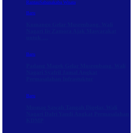
Rantau
Sabanakaba Wisata
Baru
Kumango Gelar Musrenbang, Wali
Nagari Iis Zamora Ajak Masyarakat
untuk …
Baru
Padang Magek Gelar Musrenbang, Wali
Nagari Syafril Jamal Angkat
Permasalahan Infrastuktur
Baru
Musnag Sawah Tangah Digelar, Wali
Nagari Dafri Yandi Angkat Permasalahan
KDMP