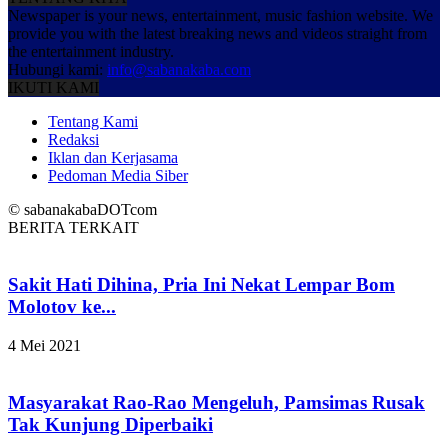
Newspaper is your news, entertainment, music fashion website. We
provide you with the latest breaking news and videos straight from
the entertainment industry.
Hubungi kami:
info@sabanakaba.com
IKUTI KAMI
Tentang Kami
Redaksi
Iklan dan Kerjasama
Pedoman Media Siber
© sabanakabaDOTcom
BERITA TERKAIT
Sakit Hati Dihina, Pria Ini Nekat Lempar Bom
Molotov ke...
4 Mei 2021
Masyarakat Rao-Rao Mengeluh, Pamsimas Rusak
Tak Kunjung Diperbaiki