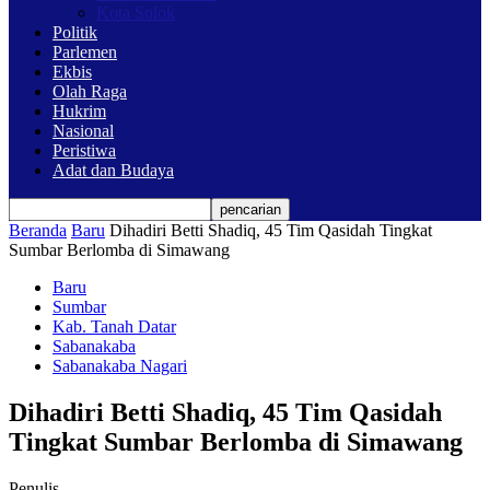
Kota Solok
Politik
Parlemen
Ekbis
Olah Raga
Hukrim
Nasional
Peristiwa
Adat dan Budaya
Beranda
Baru
Dihadiri Betti Shadiq, 45 Tim Qasidah Tingkat
Sumbar Berlomba di Simawang
Baru
Sumbar
Kab. Tanah Datar
Sabanakaba
Sabanakaba Nagari
Dihadiri Betti Shadiq, 45 Tim Qasidah
Tingkat Sumbar Berlomba di Simawang
Penulis