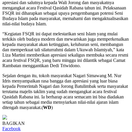
apresiasi dan salutnya kepada Wali Jorong dan masyakatnya
mengangkat acara Festival Qasidah Rabana tahun ini. Pelaksanaan
FSQR ini diharapkan sebagai upaya pengembangan potensi Seni
Budaya Islam pada masyarakat, memahami dan mengaktualisasikan
nilai-nilai budaya Islam.
“Kegiatan FSQR ini dapat melestarikan seni Islam yang mulai
terkikis oleh budaya modern dan mewariskan juga memperkenalkan
kepada masyarakat akan ketinggian, keluhuran seni, membangun
dan memperkuat tali silaturrahmi dalam Ukuwah Islamiyah,” kata
Liza Martini memberikan apresiasi sekaligus membuka secara resmi
acara festival FSQR, yang baru minggu ini dilantik sebagai Camat
Rambatan menggantikan Dedi Triwidono.
Sejalan dengan itu, tokoh masyarakat Nagari Simawang M. Nur
Idris menyampaikan rasa bangga dan apresiasi yang luar biasa
kepada Pemerintah Nagari dan Jorong Batulimbak serta masyarakat
terutama majelis taklim yang sudah mengangkat acara festival
Qasidah Rabana ini. Ia berharap acara semacam ini bisa diadakan
setiap tahun sebagai media mensyiarkan nilai-nilai ajaran islam
ditengah masyarakat.(
WD
)
BAGIKAN
Facebook