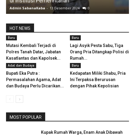
di Institusi Pemerintahan
S
Admin SabanaKaba
-
13 Desember 2024
0
A
HOT NEWS
Baru
Baru
Mutasi Kembali Terjadi di
Lagi Asyik Pesta Sabu, Tiga
Polres Tanah Datar, Jabatan
Orang Pria Ditangkap Polisi di
Kasatlantas dan Kapolsek...
Rumah...
Adat dan Budaya
Baru
Bupati Eka Putra :
Kedapatan Miliki Shabu, Pria
Permasalahan Agama, Adat
Ini Terpaksa Berurusan
dan Budaya Perlu Dicarikan...
dengan Pihak Kepolisian
MOST POPULAR
Kupak Rumah Warga, Enam Anak Dibawah