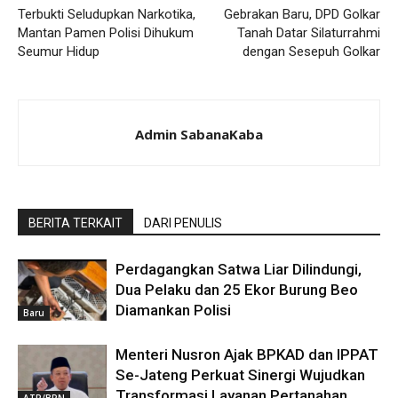
Terbukti Seludupkan Narkotika,
Gebrakan Baru, DPD Golkar
Mantan Pamen Polisi Dihukum
Tanah Datar Silaturrahmi
Seumur Hidup
dengan Sesepuh Golkar
Admin SabanaKaba
BERITA TERKAIT
DARI PENULIS
Perdagangkan Satwa Liar Dilindungi,
Dua Pelaku dan 25 Ekor Burung Beo
Diamankan Polisi
Baru
Menteri Nusron Ajak BPKAD dan IPPAT
Se-Jateng Perkuat Sinergi Wujudkan
Transformasi Layanan Pertanahan
ATR/BPN