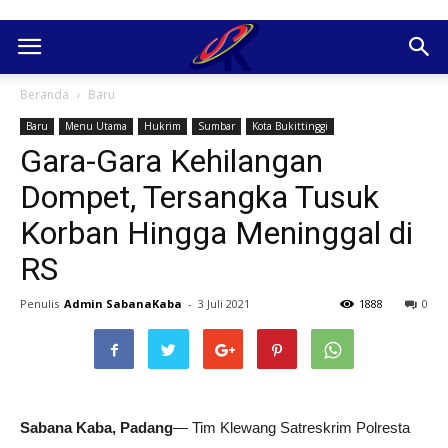
Beranda
Baru
Baru
Menu Utama
Hukrim
Sumbar
Kota Bukittinggi
Gara-Gara Kehilangan
Dompet, Tersangka Tusuk
Korban Hingga Meninggal di
RS
Penulis
Admin SabanaKaba
-
3 Juli 2021
1888
0
Sabana Kaba, Padang
— Tim Klewang Satreskrim Polresta