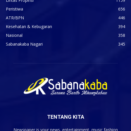
Lintas Propinsi
1159
Peristiwa
656
ATR/BPN
446
Kesehatan & Kebugaran
394
Nasional
358
Sabanakaba Nagari
345
TENTANG KITA
Newspaper is your news, entertainment, music fashion