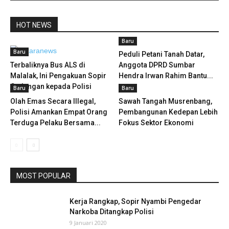
HOT NEWS
Baru
Baru
Peduli Petani Tanah Datar,
Terbaliknya Bus ALS di
Anggota DPRD Sumbar
Malalak, Ini Pengakuan Sopir
Hendra Irwan Rahim Bantu...
Cadangan kepada Polisi
Baru
Baru
Olah Emas Secara Illegal,
Sawah Tangah Musrenbang,
Polisi Amankan Empat Orang
Pembangunan Kedepan Lebih
Terduga Pelaku Bersama...
Fokus Sektor Ekonomi
MOST POPULAR
Kerja Rangkap, Sopir Nyambi Pengedar
Narkoba Ditangkap Polisi
9 Januari 2020