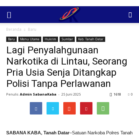
Beranda
Baru
Baru
Menu Utama
Hukrim
Sumbar
Kab. Tanah Datar
Lagi Penyalahgunaan
Narkotika di Lintau, Seorang
Pria Usia Senja Ditangkap
Polisi Tanpa Perlawanan
Penulis
Admin SabanaKaba
-
25 Juni 2025
1618
0
SABANA KABA, Tanah Datar
–Satuan Narkoba Polres Tanah