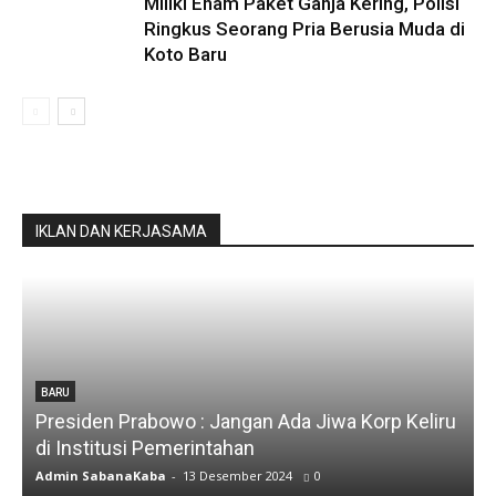
Miliki Enam Paket Ganja Kering, Polisi
Ringkus Seorang Pria Berusia Muda di
Koto Baru
IKLAN DAN KERJASAMA
BARU
Presiden Prabowo : Jangan Ada Jiwa Korp Keliru
di Institusi Pemerintahan
S
Admin SabanaKaba
-
13 Desember 2024
0
A