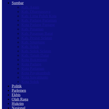
Sumbar
Kab. Agam
Kab. Dharmasraya
Kab. Lima Puluh Kota
Kab. Padang Pariaman
Kota Padang Panjang
Kab. Pasaman
Kab. Pasaman Barat
Kab. Pesisir Selatan
Kab. Sijunjung
Kab. Solok
Kab. Solok Selatan
Kab. Tanah Datar
Kota Bukittinggi
Kota Padang
Kota Pariaman
Kota Payakumbuh
Kota Sawahlunto
Kota Solok
Politik
Parlemen
Ekbis
Olah Raga
Hukrim
Nasional