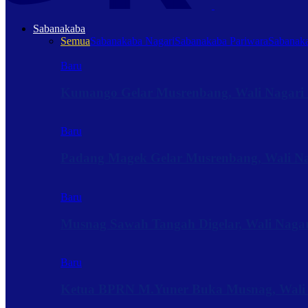
Sabanakaba
Semua
Sabanakaba Nagari
Sabanakaba Pariwara
Sabanaka
Baru
Kumango Gelar Musrenbang, Wali Nagari 
Baru
Padang Magek Gelar Musrenbang, Wali Nag
Baru
Musnag Sawah Tangah Digelar, Wali Naga
Baru
Ketua BPRN M.Yuner Buka Musnag, Wali