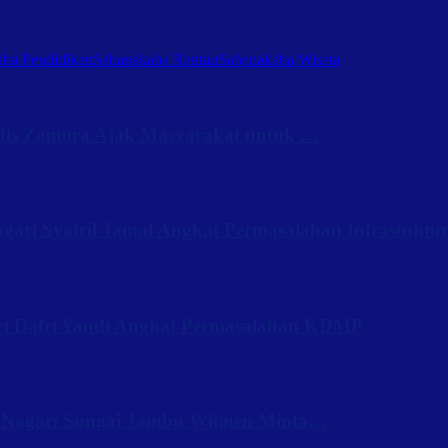
ba Pendidikan
Sabanakaba Rantau
Sabanakaba Wisata
Iis Zamora Ajak Masyarakat untuk …
ari Syafril Jamal Angkat Permasalahan Infrastuktu
ri Dafri Yandi Angkat Permasalahan KDMP
 Nagari Sungai Jambu Wilmen Minta…