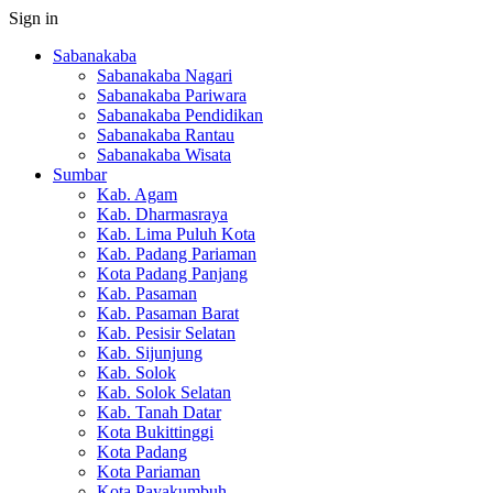
Sign in
Sabanakaba
Sabanakaba Nagari
Sabanakaba Pariwara
Sabanakaba Pendidikan
Sabanakaba Rantau
Sabanakaba Wisata
Sumbar
Kab. Agam
Kab. Dharmasraya
Kab. Lima Puluh Kota
Kab. Padang Pariaman
Kota Padang Panjang
Kab. Pasaman
Kab. Pasaman Barat
Kab. Pesisir Selatan
Kab. Sijunjung
Kab. Solok
Kab. Solok Selatan
Kab. Tanah Datar
Kota Bukittinggi
Kota Padang
Kota Pariaman
Kota Payakumbuh