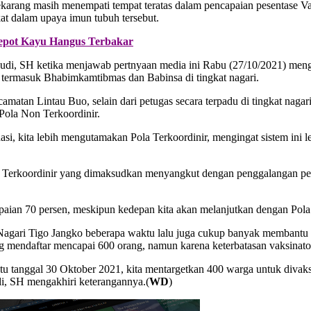
rang masih menempati tempat teratas dalam pencapaian pesentase Va
t dalam upaya imun tubuh tersebut.
epot Kayu Hangus Terbakar
udi, SH ketika menjawab pertnyaan media ini Rabu (27/10/2021) meng
k, termasuk Bhabimkamtibmas dan Babinsa di tingkat nagari.
camatan Lintau Buo, selain dari petugas secara terpadu di tingkat nagar
Pola Non Terkoordinir.
, kita lebih mengutamakan Pola Terkoordinir, mengingat sistem ini l
 Terkoordinir yang dimaksudkan menyangkut dengan penggalangan peser
aian 70 persen, meskipun kedepan kita akan melanjutkan dengan Pola 
Nagari Tigo Jangko beberapa waktu lalu juga cukup banyak membantu p
g mendaftar mencapai 600 orang, namun karena keterbatasan vaksinator
u tanggal 30 Oktober 2021, kita mentargetkan 400 warga untuk divaks
i, SH mengakhiri keterangannya.(
WD
)