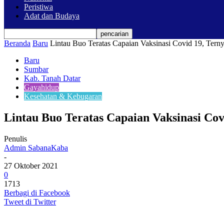
Peristiwa
Adat dan Budaya
Beranda
Baru
Lintau Buo Teratas Capaian Vaksinasi Covid 19, Terny
Baru
Sumbar
Kab. Tanah Datar
Gayahidup
Kesehatan & Kebugaran
Lintau Buo Teratas Capaian Vaksinasi Cov
Penulis
Admin SabanaKaba
-
27 Oktober 2021
0
1713
Berbagi di Facebook
Tweet di Twitter