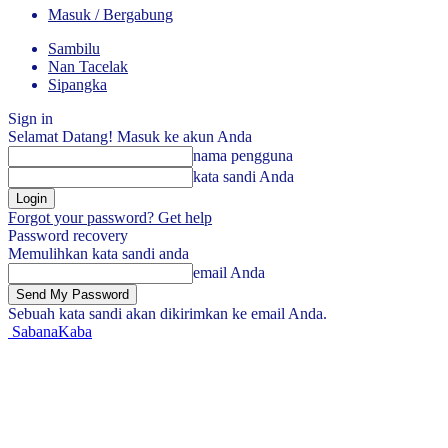
Masuk / Bergabung
Sambilu
Nan Tacelak
Sipangka
Sign in
Selamat Datang! Masuk ke akun Anda
nama pengguna
kata sandi Anda
Forgot your password? Get help
Password recovery
Memulihkan kata sandi anda
email Anda
Sebuah kata sandi akan dikirimkan ke email Anda.
SabanaKaba