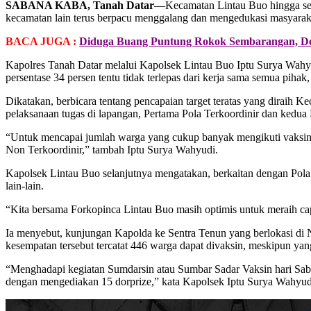
SABANA KABA, Tanah Datar
—Kecamatan Lintau Buo hingga seka
kecamatan lain terus berpacu menggalang dan mengedukasi masyaraka
BACA JUGA :
Diduga Buang Puntung Rokok Sembarangan, D
Kapolres Tanah Datar melalui Kapolsek Lintau Buo Iptu Surya Wahy
persentase 34 persen tentu tidak terlepas dari kerja sama semua piha
Dikatakan, berbicara tentang pencapaian target teratas yang diraih Ke
pelaksanaan tugas di lapangan, Pertama Pola Terkoordinir dan kedua 
“Untuk mencapai jumlah warga yang cukup banyak mengikuti vaksinasi
Non Terkoordinir,” tambah Iptu Surya Wahyudi.
Kapolsek Lintau Buo selanjutnya mengatakan, berkaitan dengan Pola
lain-lain.
“Kita bersama Forkopinca Lintau Buo masih optimis untuk meraih cap
Ia menyebut, kunjungan Kapolda ke Sentra Tenun yang berlokasi di 
kesempatan tersebut tercatat 446 warga dapat divaksin, meskipun yan
“Menghadapi kegiatan Sumdarsin atau Sumbar Sadar Vaksin hari Sabt
dengan mengediakan 15 dorprize,” kata Kapolsek Iptu Surya Wahyud