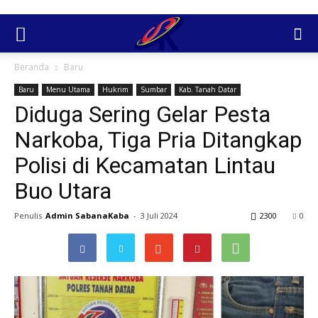
Beranda
Baru
Baru
Menu Utama
Hukrim
Sumbar
Kab. Tanah Datar
Diduga Sering Gelar Pesta
Narkoba, Tiga Pria Ditangkap
Polisi di Kecamatan Lintau
Buo Utara
Penulis
Admin SabanaKaba
-
3 Juli 2024
2300
0