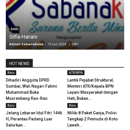
u
BARU
Silfia Hanani
Admin SabanaKaba
-
19 Juni 2024
1491
A
HOT NEWS
Baru
ATR/BPN
Dihadiri Anggota DPRD
Lantik Pejabat Struktural,
Sumbar, Wali Nagari Fahmi
Menteri ATR/Kepala BPN:
Muhammad Buka
Layani Masyarakat dengan
Musrenbang Rao-Rao
Hati, Bukan...
Baru
Baru
Jelang Lebaran Idul Fitri 1446
Miliki 8 Paket Ganja, Polisi
H, Perantau Padang Luar
Tangkap 2 Pemuda di Koto
Salurkan...
Laweh...