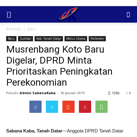
Beranda
Baru
Baru
Sumbar
Kab. Tanah Datar
Menu Utama
Parlemen
Musrenbang Koto Baru
Digelar, DPRD Minta
Prioritaskan Peningkatan
Perekonomian
Penulis
Admin SabanaKaba
-
30 Januari 2019
1266
0
Sabana Kaba, Tanah Datar
—Anggota DPRD Tanah Datar