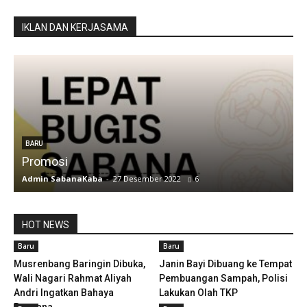
IKLAN DAN KERJASAMA
BARU
Promosi
Admin SabanaKaba
-
27 Desember 2022
6
A
HOT NEWS
Baru
Baru
Musrenbang Baringin Dibuka,
Janin Bayi Dibuang ke Tempat
Wali Nagari Rahmat Aliyah
Pembuangan Sampah, Polisi
Andri Ingatkan Bahaya
Lakukan Olah TKP