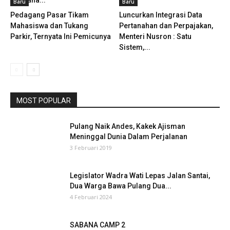
Bencana...
Baru
Baru
Pedagang Pasar Tikam
Luncurkan Integrasi Data
Mahasiswa dan Tukang
Pertanahan dan Perpajakan,
Parkir, Ternyata Ini Pemicunya
Menteri Nusron : Satu
Sistem,...
MOST POPULAR
Pulang Naik Andes, Kakek Ajisman
Meninggal Dunia Dalam Perjalanan
3 Februari 2019
Legislator Wadra Wati Lepas Jalan Santai,
Dua Warga Bawa Pulang Dua...
4 Februari 2024
SABANA CAMP 2