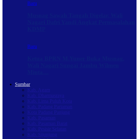
Baru
Musnag Sawah Tangah Digelar, Wali
Nagari Dafri Yandi Angkat Permasalahan
KDMP
Baru
Ketua BPRN M.Yuner Buka Musnag,
Wali Nagari Sungai Jambu Wilmen
Minta…
Sumbar
Kab. Agam
Kab. Dharmasraya
Kab. Lima Puluh Kota
Kab. Padang Pariaman
Kota Padang Panjang
Kab. Pasaman
Kab. Pasaman Barat
Kab. Pesisir Selatan
Kab. Sijunjung