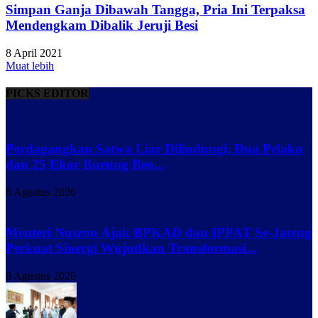
Simpan Ganja Dibawah Tangga, Pria Ini Terpaksa
Mendengkam Dibalik Jeruji Besi
8 April 2021
Muat lebih
PICKS EDITOR
Perdagangkan Satwa Liar Dilindungi, Dua Pelaku
dan 25 Ekor Burung Beo...
8 Agustus 2026
Menteri Nusron Ajak BPKAD dan IPPAT Se-Jateng
Perkuat Sinergi Wujudkan Transformasi...
8 Agustus 2026