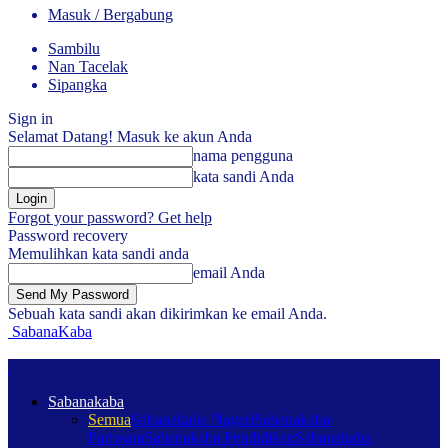
Masuk / Bergabung
Sambilu
Nan Tacelak
Sipangka
Sign in
Selamat Datang! Masuk ke akun Anda
nama pengguna
kata sandi Anda
Forgot your password? Get help
Password recovery
Memulihkan kata sandi anda
email Anda
Sebuah kata sandi akan dikirimkan ke email Anda.
SabanaKaba
Sabanakaba
Semua
Sabanakaba Nagari
Sabanakaba
Pariwara
Sabanakaba Pendidikan
Sabanakaba