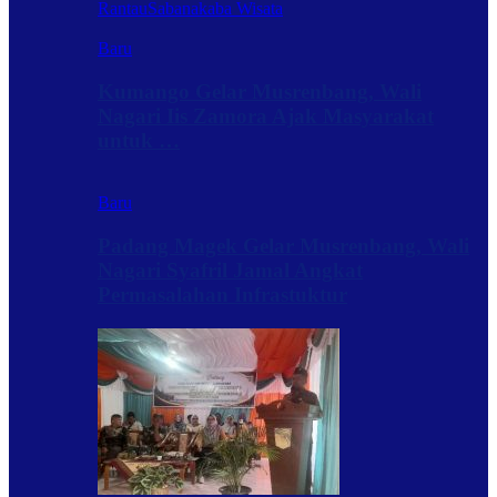
Rantau
Sabanakaba Wisata
Baru
Kumango Gelar Musrenbang, Wali
Nagari Iis Zamora Ajak Masyarakat
untuk …
Baru
Padang Magek Gelar Musrenbang, Wali
Nagari Syafril Jamal Angkat
Permasalahan Infrastuktur