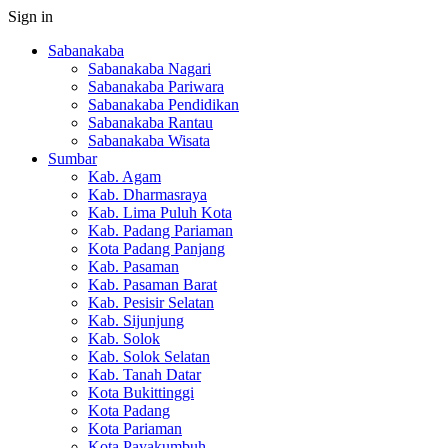
Sign in
Sabanakaba
Sabanakaba Nagari
Sabanakaba Pariwara
Sabanakaba Pendidikan
Sabanakaba Rantau
Sabanakaba Wisata
Sumbar
Kab. Agam
Kab. Dharmasraya
Kab. Lima Puluh Kota
Kab. Padang Pariaman
Kota Padang Panjang
Kab. Pasaman
Kab. Pasaman Barat
Kab. Pesisir Selatan
Kab. Sijunjung
Kab. Solok
Kab. Solok Selatan
Kab. Tanah Datar
Kota Bukittinggi
Kota Padang
Kota Pariaman
Kota Payakumbuh