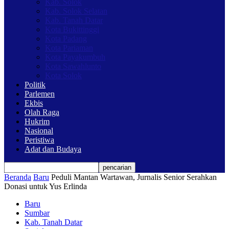
Kab. Solok
Kab. Solok Selatan
Kab. Tanah Datar
Kota Bukittinggi
Kota Padang
Kota Pariaman
Kota Payakumbuh
Kota Sawahlunto
Kota Solok
Politik
Parlemen
Ekbis
Olah Raga
Hukrim
Nasional
Peristiwa
Adat dan Budaya
Beranda
Baru
Peduli Mantan Wartawan, Jurnalis Senior Serahkan
Donasi untuk Yus Erlinda
Baru
Sumbar
Kab. Tanah Datar