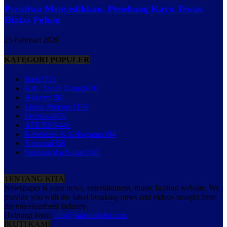
Peristiwa Menyedihkan, Penebang Kayu Tewas
Diatas Pohon
25 Februari 2020
KATEGORI POPULER
Baru
5721
Kab. Tanah Datar
2670
Hukrim
1981
Lintas Propinsi
1159
Peristiwa
656
ATR/BPN
446
Kesehatan & Kebugaran
394
Nasional
358
Sabanakaba Nagari
345
TENTANG KITA
Newspaper is your news, entertainment, music fashion website. We
provide you with the latest breaking news and videos straight from
the entertainment industry.
Hubungi kami:
info@sabanakaba.com
IKUTI KAMI