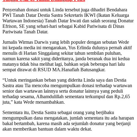
Penyerahan donasi untuk Linda tersebut juga dihadiri Bendahara
PWI Tanah Datar Destia Sastra Sekretaris IKWI (Ikatan Keluarga
Wartawan Indonesia) Tanah Datar Irwati dan salah seorang Donatur
Efrison, SE yang sehari-hari sebagai Kabid Pariwisata di Dinas
Pariwisata Tanah Datar.
Jurnalis Wirmas Darwis yang lebih populer dengan sebutan Wede
ini kepada media ini mengarakan, Yus Erlinda dulunya pernah aktif
menulis di Harian Singgalang sekitar tahun sembilan puluhan,
namun karena sakit yang dideritanya, janda beranak dua ini kedua
matanya tidak bisa melihat lagi, bahkan sejak beberapa hari lalu
sempat dirawat di RSUD MA.Hanafiah Batusangkar.
“Untuk meringankan beban yang diderita Linda saya dan Destia
Sastra atau Tia mencoba mengumpulkan donasi terhadap wartawan
senior dan wartawan lainnya serta donatur lainnya yang peduli
terhadap sesama, Alhamdulillah sementara terkumpul dan Rp.2,65
juta,” kata Wede menambahkan.
Sementara itu, Destia Sastra sebagai orang yang berjibaku
mengumpulkan dana mengatakan, jumlah sementara itu ada harapan
bakal bertambah, karena masih ada sejumlah donatur yang berjanji
akan memberikan bantuan dalam waktu dekat.