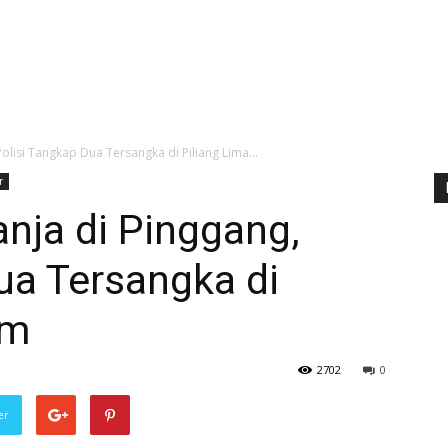
olisi Tangkap Dua Tersangka di Piliang Lima...
r
nja di Pinggang,
ua Tersangka di
um
2702
0
er