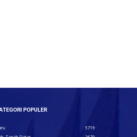
ATEGORI POPULER
aru
5719
ab. Tanah Datar
2670