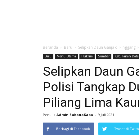
Beranda
Baru
Selipkan Daun Ganja di Pinggang, P
Baru
Menu Utama
Hukrim
Sumbar
Kab. Tanah Data
Selipkan Daun Ga
Polisi Tangkap D
Piliang Lima Ka
Penulis
Admin SabanaKaba
-
9 Juli 2021
Berbagi di Facebook
Tweet di Twitt