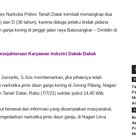
BARU
tres Narkoba Polres Tanah Datar kembali menangkap dua
Presiden Prabowo : Jangan Ada
) dan D (36 tahun), karena diduga pelaku tindak pidana
Jiwa Korp Keliru di Institusi
ganja kering di pinggir jalan raya Batusangkar – Ombilin di
Pemerintahan
Admin SabanaKaba
-
13 Desember 2024
0
esejahteraan Karyawan Industri Dakak-Dakak
 Jumarlis, S.Sos membenarkan, jika pihaknya telah
B
rkotika jenis daun ganja kering di Jorong Piliang, Nagari
Ta
P
nah Datar, Rabu (7/7/21) sekitar pukul 14.45 Wib.
Mo
An
t berawal dari informasi yang disampaikan masyarakat,
A
ngedarkan narkotika jenis daun ganja, di Nagari Lima
Bu
da
Pi
Me