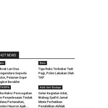
HOT NEWS
aru
Baru
brak Lari Dua
Tiga Ruko Terbakar Tadi
engendara Sepeda
Pagi, Polisi Lakukan Olah
tor, Pelarian Sopir
TKP
gkot Berakhir
TR/BPN
Adat dan Budaya
ka Rakor Pencegahan
Gelar Kegiatan Adat,
n Penyelesaian Tindak
Walnag Syafril Jamal
dana Pertanahan,
Minta Perhatikan
nteri Nusron Ajak...
Pendidikan Akhlak