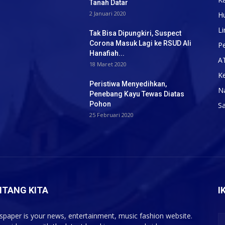
Tanah Datar
2 Januari 2020
H
Li
Tak Bisa Dipungkiri, Suspect
Corona Masuk Lagi ke RSUD Ali
Pe
Hanafiah...
A
18 Maret 2020
K
Peristiwa Menyedihkan,
N
Penebang Kayu Tewas Diatas
Pohon
S
25 Februari 2020
NTANG KITA
I
paper is your news, entertainment, music fashion website.