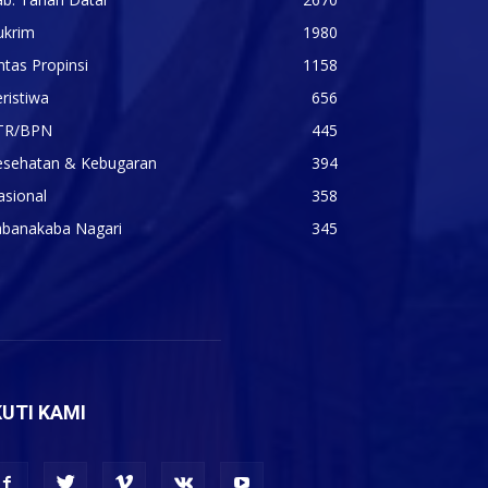
ukrim
1980
ntas Propinsi
1158
ristiwa
656
TR/BPN
445
esehatan & Kebugaran
394
asional
358
abanakaba Nagari
345
KUTI KAMI