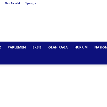
u
Nan Tacelak
Sipangka
K
PARLEMEN
EKBIS
OLAH RAGA
HUKRIM
NASIO