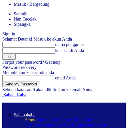
Masuk / Bergabung
Sambilu
Nan Tacelak
Sipangka
Sign in
Selamat Datang! Masuk ke akun Anda
nama pengguna
kata sandi Anda
Forgot your password? Get help
Password recovery
Memulihkan kata sandi anda
email Anda
Sebuah kata sandi akan dikirimkan ke email Anda.
SabanaKaba
Sabanakaba
Semua
Sabanakaba Nagari
Sabanakaba
Pariwara
Sabanakaba Pendidikan
Sabanakaba