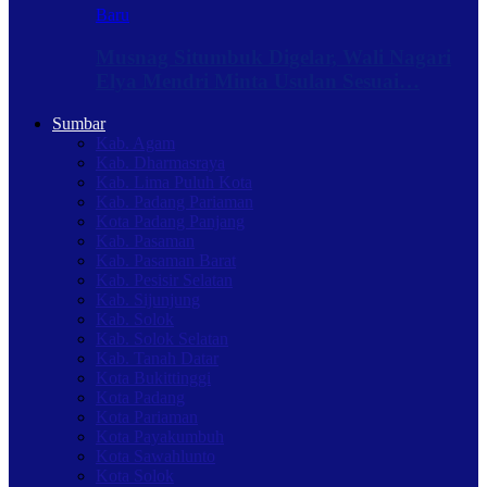
Baru
Musnag Situmbuk Digelar, Wali Nagari
Elya Mendri Minta Usulan Sesuai…
Sumbar
Kab. Agam
Kab. Dharmasraya
Kab. Lima Puluh Kota
Kab. Padang Pariaman
Kota Padang Panjang
Kab. Pasaman
Kab. Pasaman Barat
Kab. Pesisir Selatan
Kab. Sijunjung
Kab. Solok
Kab. Solok Selatan
Kab. Tanah Datar
Kota Bukittinggi
Kota Padang
Kota Pariaman
Kota Payakumbuh
Kota Sawahlunto
Kota Solok