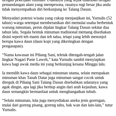
pemandangan alam yang mempesona, rasanya rugi besar jika anda
tidak menyempatkan diri berkunjung ke Talang Dasun.
Menyadari potensi wisata yang cukup menjanjikan ini, Yurnalis (52
tahun) warga setempat memberanikan diri memulai usaha berbentuk
warung minuman, persis dijalan lingkar Talang Dasun sekitar dua
tahun lalu. Segala bentuk minuman tradisional memang disediakan
disini seperti teh manis dan teh talua, tetapi yang lebih menonjol
berupa kawa daun (daun kopi yang dikeringkan dengan
pengasapan).
“Nama kawasan ini Piliang Sani, teletak ditengah-tengah jalan
lingkar Nagari Pasie Laweh,” kata Yurnalis sambil menyiapkan
kawa bagi awak media ini yang berkunjug kesana Minggu lalu.
Ia memilih kawa daun sebagai minuman utama, selain merupakan
minuman khas Tanah Datar juga minuman sangat cocok untuk
direguk di Piliang Sani Talang Dasun disebabkan udaranya yang
agak dingin, apa lagi jika bertiup angin dari arah kejauhan, kawa
daun semangkin bermanfaat untuk menghangatkan tubuh.
“Selain minuman, kita juga menyediakan aneka jenis gorengan,
mulai dari goreng pisang, goreng tahu, bak wan dan lain-lain,” tutur
Yurnalis.