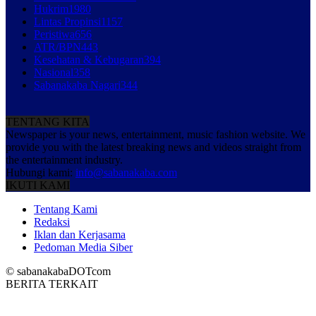
Hukrim
1980
Lintas Propinsi
1157
Peristiwa
656
ATR/BPN
443
Kesehatan & Kebugaran
394
Nasional
358
Sabanakaba Nagari
344
TENTANG KITA
Newspaper is your news, entertainment, music fashion website. We
provide you with the latest breaking news and videos straight from
the entertainment industry.
Hubungi kami:
info@sabanakaba.com
IKUTI KAMI
Tentang Kami
Redaksi
Iklan dan Kerjasama
Pedoman Media Siber
© sabanakabaDOTcom
BERITA TERKAIT