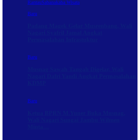
Rantau
Sabanakaba Wisata
Baru
Padang Magek Gelar Musrenbang, Wali
Nagari Syafril Jamal Angkat
Permasalahan Infrastuktur
Baru
Musnag Sawah Tangah Digelar, Wali
Nagari Dafri Yandi Angkat Permasalahan
KDMP
Baru
Ketua BPRN M.Yuner Buka Musnag,
Wali Nagari Sungai Jambu Wilmen
Minta…