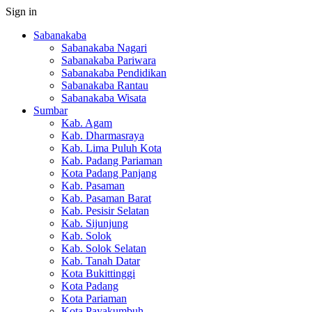
Sign in
Sabanakaba
Sabanakaba Nagari
Sabanakaba Pariwara
Sabanakaba Pendidikan
Sabanakaba Rantau
Sabanakaba Wisata
Sumbar
Kab. Agam
Kab. Dharmasraya
Kab. Lima Puluh Kota
Kab. Padang Pariaman
Kota Padang Panjang
Kab. Pasaman
Kab. Pasaman Barat
Kab. Pesisir Selatan
Kab. Sijunjung
Kab. Solok
Kab. Solok Selatan
Kab. Tanah Datar
Kota Bukittinggi
Kota Padang
Kota Pariaman
Kota Payakumbuh