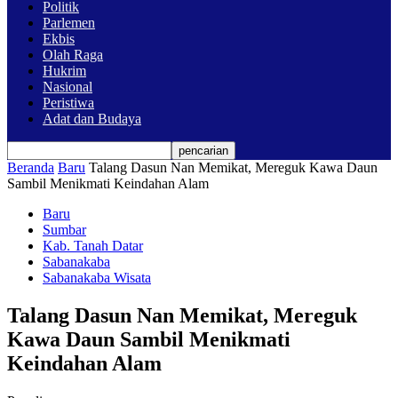
Politik
Parlemen
Ekbis
Olah Raga
Hukrim
Nasional
Peristiwa
Adat dan Budaya
Beranda
Baru
Talang Dasun Nan Memikat, Mereguk Kawa Daun
Sambil Menikmati Keindahan Alam
Baru
Sumbar
Kab. Tanah Datar
Sabanakaba
Sabanakaba Wisata
Talang Dasun Nan Memikat, Mereguk
Kawa Daun Sambil Menikmati
Keindahan Alam