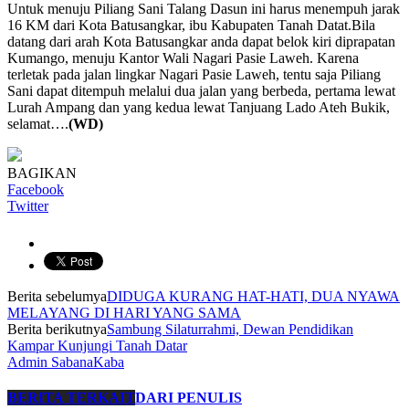
Untuk menuju Piliang Sani Talang Dasun ini harus menempuh jarak
16 KM dari Kota Batusangkar, ibu Kabupaten Tanah Datat.Bila
datang dari arah Kota Batusangkar anda dapat belok kiri diprapatan
Kumango, menuju Kantor Wali Nagari Pasie Laweh. Karena
terletak pada jalan lingkar Nagari Pasie Laweh, tentu saja Piliang
Sani dapat ditempuh melalui dua jalan yang berbeda, pertama lewat
Lurah Ampang dan yang kedua lewat Tanjuang Lado Ateh Bukik,
selamat….
(WD)
BAGIKAN
Facebook
Twitter
Berita sebelumya
DIDUGA KURANG HAT-HATI, DUA NYAWA
MELAYANG DI HARI YANG SAMA
Berita berikutnya
Sambung Silaturrahmi, Dewan Pendidikan
Kampar Kunjungi Tanah Datar
Admin SabanaKaba
BERITA TERKAIT
DARI PENULIS