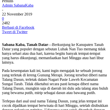
Penulis
Admin SabanaKaba
-
22 November 2019
0
2482
Berbagi di Facebook
Tweet di Twitter
Sabana Kaba, Tanah Datar
—Berkunjung ke Kanupaten Tanah
Datar yang populer dengan sebutan Luhak Nan Tuo memang tidak
hanya sehari atau dua hari, karena begitu banyak tempat-tempat
yang harus dikunjungi, memanfaatkan hari Minggu atau hari libur
lainnya.
Pada kesempatan kali ini, kami ingin mengajak ke sebuah jorong
yang terletak di lereng Gunung Merapi. Jorong tersebut diberi nama
Talang Dasun, terletak dalam Nagari Pasie Laweh Kecamatan
Sungai Tarab. Tidak diketahui secara pasti kenapa diberi nama
Talang Dasun, mungkin saja di daerah ini dulu ada talang atau buluh
yang bewarna putih, mirip sebagai dasun atau bawang putih.
Terlepas dari asal usul nama Talang Dasun, yang jelas tempat ini
cocok dijadikan tempat berwisata di hari Minggu, setelah disibukkan
dengan pekerjaan rutinitas. Udaranya yang sejuk ditambah dengan