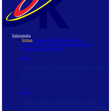
Sabanakaba
Semua
Sabanakaba Nagari
Sabanakaba
Pariwara
Sabanakaba Pendidikan
Sabanakaba
Rantau
Sabanakaba Wisata
Baru
Padang Magek Gelar Musrenbang, Wali
Nagari Syafril Jamal Angkat
Permasalahan Infrastuktur
Baru
Musnag Sawah Tangah Digelar, Wali
Nagari Dafri Yandi Angkat Permasalahan