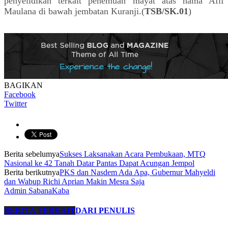
penyelidikan terkait penemuan mayat atas nama Afif
Maulana di bawah jembatan Kuranji.(
TSB/SK.01
)
BAGIKAN
Facebook
Twitter
Berita sebelumya
Sukses Laksanakan Acara Pembukaan, MTQ
Nasional ke 42 Tanah Datar Pantas Dapat Acungan Jempol
Berita berikutnya
PKS dan Nasdem Ada Apa, Gubernur Mahyeldi
dan Wabup Richi Aprian Makin Mesra Saja
Admin SabanaKaba
BERITA TERKAIT
DARI PENULIS