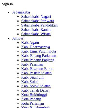
Sign in
Sabanakaba
Sabanakaba Nagari
Sabanakaba Pariwara
Sabanakaba Pendidikan
Sabanakaba Rantau
Sabanakaba Wisata
Sumbar
Kab. Agam
Kab. Dharmasraya
Kab. Lima Puluh Kota
Kab. Padang Pariaman
Kota Padang Panjang
Kab. Pasaman
Kab. Pasaman Barat
Kab. Pesisir Selatan
Kab. Sijunjung
Kab. Solok
Kab. Solok Selatan
Kab. Tanah Datar
Kota Bukittinggi
Kota Padang
Kota Pariaman
Kota Payakumbuh