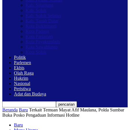
Kab. Sijunjung
Kab. Solok
Kab. Solok Selatan
Kab. Tanah Datar
Kota Bukittinggi
Kota Padang
Kota Pariaman
Kota Payakumbuh
Kota Sawahlunto
Kota Solok
Politik
Parlemen
Ekbis
Olah Raga
Hukrim
Nasional
Peristiwa
Adat dan Budaya
Beranda
Baru
Terkait Temuan Mayat Afif Maulana, Polda Sumbar
Buka Posko Pengaduan Informasi Hotline
Baru