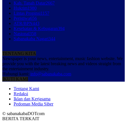
Kab. Tanah Datar
2667
Hukrim
1980
Lintas Propinsi
1157
Peristiwa
656
ATR/BPN
443
Kesehatan & Kebugaran
394
Nasional
358
Sabanakaba Nagari
344
TENTANG KITA
Newspaper is your news, entertainment, music fashion website. We
provide you with the latest breaking news and videos straight from
the entertainment industry.
Hubungi kami:
info@sabanakaba.com
IKUTI KAMI
Tentang Kami
Redaksi
Iklan dan Kerjasama
Pedoman Media Siber
© sabanakabaDOTcom
BERITA TERKAIT