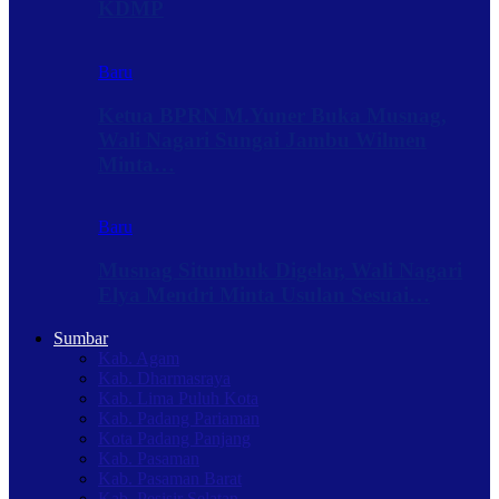
KDMP
Baru
Ketua BPRN M.Yuner Buka Musnag,
Wali Nagari Sungai Jambu Wilmen
Minta…
Baru
Musnag Situmbuk Digelar, Wali Nagari
Elya Mendri Minta Usulan Sesuai…
Sumbar
Kab. Agam
Kab. Dharmasraya
Kab. Lima Puluh Kota
Kab. Padang Pariaman
Kota Padang Panjang
Kab. Pasaman
Kab. Pasaman Barat
Kab. Pesisir Selatan