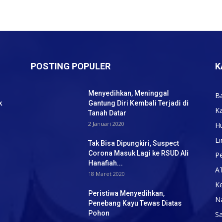
POSTING POPULER
K
Menyedihkan, Meninggal
B
k
Gantung Diri Kembali Terjadi di
K
Tanah Datar
2 Januari 2020
H
Li
Tak Bisa Dipungkiri, Suspect
Corona Masuk Lagi ke RSUD Ali
Pe
Hanafiah...
A
18 Maret 2020
K
Peristiwa Menyedihkan,
N
Penebang Kayu Tewas Diatas
Pohon
S