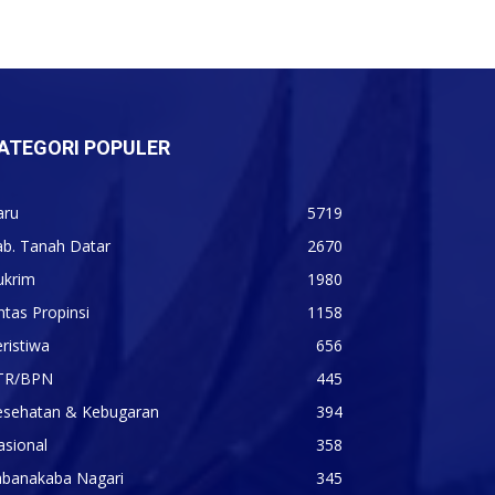
ATEGORI POPULER
aru
5719
ab. Tanah Datar
2670
ukrim
1980
ntas Propinsi
1158
ristiwa
656
TR/BPN
445
esehatan & Kebugaran
394
asional
358
abanakaba Nagari
345