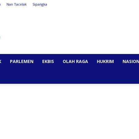
u
Nan Tacelak
Sipangka
K
PARLEMEN
EKBIS
OLAH RAGA
HUKRIM
NASIO