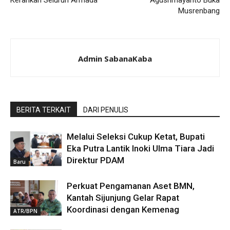
Kerahkan Seluruh Armada
Agusrimayanto Buka
Musrenbang
Admin SabanaKaba
BERITA TERKAIT
DARI PENULIS
Melalui Seleksi Cukup Ketat, Bupati
Eka Putra Lantik Inoki Ulma Tiara Jadi
Direktur PDAM
Baru
Perkuat Pengamanan Aset BMN,
Kantah Sijunjung Gelar Rapat
Koordinasi dengan Kemenag
ATR/BPN