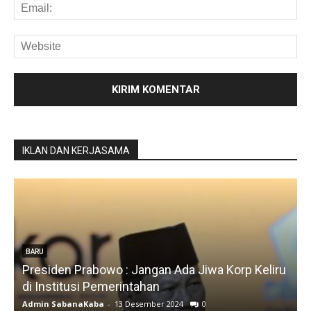
IKLAN DAN KERJASAMA
BARU
Presiden Prabowo : Jangan Ada Jiwa Korp Keliru
di Institusi Pemerintahan
S
Admin SabanaKaba
-
13 Desember 2024
0
A