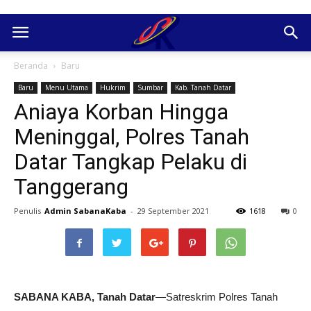
Beranda
Baru
Baru
Menu Utama
Hukrim
Sumbar
Kab. Tanah Datar
Aniaya Korban Hingga
Meninggal, Polres Tanah
Datar Tangkap Pelaku di
Tanggerang
Penulis
Admin SabanaKaba
-
29 September 2021
1618
0
SABANA KABA, Tanah Datar
—Satreskrim Polres Tanah