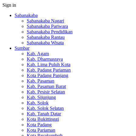
Sign in
Sabanakaba
Sabanakaba Nagari
Sabanakaba Pariwara
Sabanakaba Pendidikan
Sabanakaba Rantau
Sabanakaba Wisata
Sumbar
Kab. Agam
Kab. Dharmasraya
Kab. Lima Puluh Kota
Kab. Padang Pariaman
Kota Padang Panjang
Kab. Pasaman
Kab. Pasaman Barat
Kab. Pesisir Selatan
Kab. Sijunjung
Kab. Solok
Kab. Solok Selatan
Kab. Tanah Datar
Kota Bukittinggi
Kota Padang
Kota Pariaman
Kota Payakumbuh