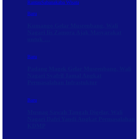
Rantau
Sabanakaba Wisata
Baru
Kumango Gelar Musrenbang, Wali
Nagari Iis Zamora Ajak Masyarakat
untuk …
Baru
Padang Magek Gelar Musrenbang, Wali
Nagari Syafril Jamal Angkat
Permasalahan Infrastuktur
Baru
Musnag Sawah Tangah Digelar, Wali
Nagari Dafri Yandi Angkat Permasalahan
KDMP