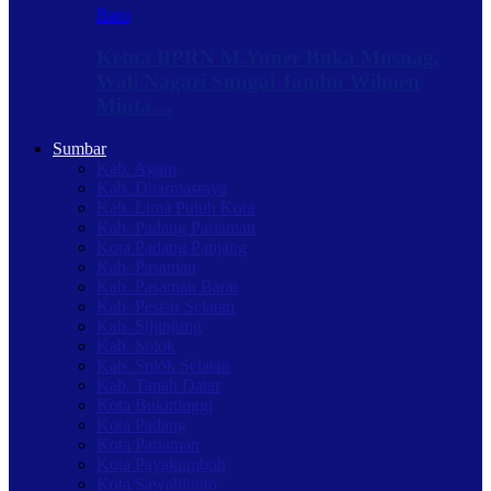
Baru
Ketua BPRN M.Yuner Buka Musnag,
Wali Nagari Sungai Jambu Wilmen
Minta…
Sumbar
Kab. Agam
Kab. Dharmasraya
Kab. Lima Puluh Kota
Kab. Padang Pariaman
Kota Padang Panjang
Kab. Pasaman
Kab. Pasaman Barat
Kab. Pesisir Selatan
Kab. Sijunjung
Kab. Solok
Kab. Solok Selatan
Kab. Tanah Datar
Kota Bukittinggi
Kota Padang
Kota Pariaman
Kota Payakumbuh
Kota Sawahlunto