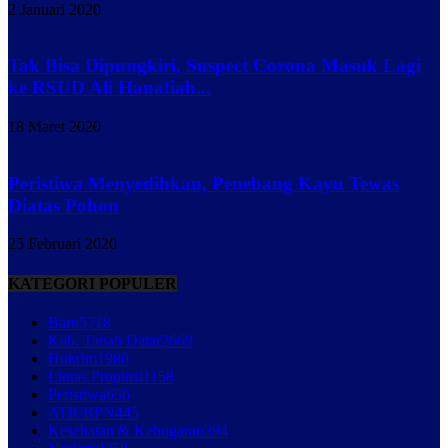
2 Januari 2020
Tak Bisa Dipungkiri, Suspect Corona Masuk Lagi
ke RSUD Ali Hanafiah...
18 Maret 2020
Peristiwa Menyedihkan, Penebang Kayu Tewas
Diatas Pohon
25 Februari 2020
KATEGORI POPULER
Baru
5718
Kab. Tanah Datar
2669
Hukrim
1980
Lintas Propinsi
1158
Peristiwa
656
ATR/BPN
445
Kesehatan & Kebugaran
394