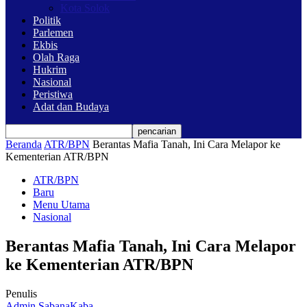
Kota Solok
Politik
Parlemen
Ekbis
Olah Raga
Hukrim
Nasional
Peristiwa
Adat dan Budaya
Beranda
ATR/BPN
Berantas Mafia Tanah, Ini Cara Melapor ke
Kementerian ATR/BPN
ATR/BPN
Baru
Menu Utama
Nasional
Berantas Mafia Tanah, Ini Cara Melapor
ke Kementerian ATR/BPN
Penulis
Admin SabanaKaba