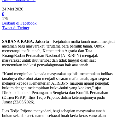
-
24 Mei 2026
0
179
Berbagi di Facebook
Tweet di Twitter
SABANA KABA, Jakarta
—Kejahatan mafia tanah masih menjadi
ancaman bagi masyarakat, terutama para pemilik tanah. Untuk
memerangi mafia tanah, Kementerian Agraria dan Tata
Ruang/Badan Pertanahan Nasional (ATR/BPN) mengajak
masyarakat untuk ikut terlibat dan tidak tinggal diam saat
menemukan indikasi penyalahgunaan hak atas tanah.
“Kami mengimbau kepada masyarakat apabila menemukan indikasi
tanahnya diserobot atau menjadi sasaran mafia tanah, agar segera
melapor kepada Kementerian ATR/BPN maupun aparat penegak
hukum dengan melampirkan bukti-bukti yang konkret,” ujar
Direktur Jenderal Penanganan Sengketa dan Konflik Pertanahan
(Dirjen PSKP), Iljas Tedjo Prijono, dalam keterangannya pada
Jumat (22/05/2026).
Iljas Tedjo Prijono menyadari, bagi sebagian masyarakat tanah
bukan sekadar aset, namun sebagai buah kerja keras yang akan