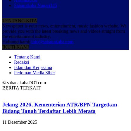
Nasional
358
Sabanakaba Nagari
345
TENTANG KITA
Newspaper is your news, entertainment, music fashion website. We
provide you with the latest breaking news and videos straight from
the entertainment industry.
Hubungi kami:
info@sabanakaba.com
IKUTI KAMI
Tentang Kami
Redaksi
Iklan dan Kerjasama
Pedoman Media Siber
© sabanakabaDOTcom
BERITA TERKAIT
Jelang 2026, Kementerian ATR/BPN Targetkan
Bidang Tanah Terdaftar Lebih Merata
11 Desember 2025