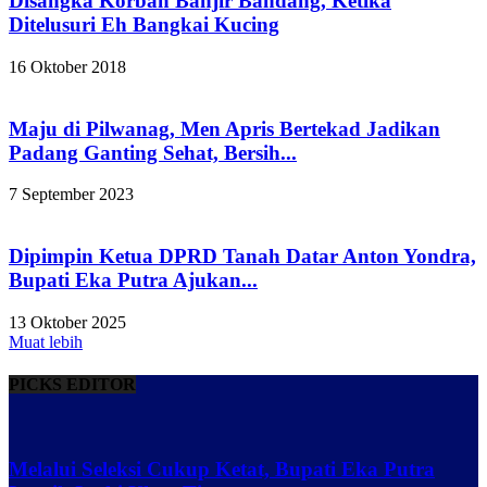
Disangka Korban Banjir Bandang, Ketika
Ditelusuri Eh Bangkai Kucing
16 Oktober 2018
Maju di Pilwanag, Men Apris Bertekad Jadikan
Padang Ganting Sehat, Bersih...
7 September 2023
Dipimpin Ketua DPRD Tanah Datar Anton Yondra,
Bupati Eka Putra Ajukan...
13 Oktober 2025
Muat lebih
PICKS EDITOR
Melalui Seleksi Cukup Ketat, Bupati Eka Putra