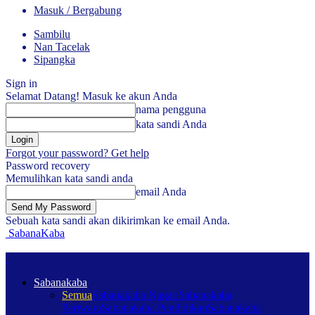
Masuk / Bergabung
Sambilu
Nan Tacelak
Sipangka
Sign in
Selamat Datang! Masuk ke akun Anda
nama pengguna
kata sandi Anda
Forgot your password? Get help
Password recovery
Memulihkan kata sandi anda
email Anda
Sebuah kata sandi akan dikirimkan ke email Anda.
SabanaKaba
Sabanakaba
Semua
Sabanakaba Nagari
Sabanakaba
Pariwara
Sabanakaba Pendidikan
Sabanakaba