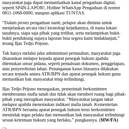
masyarakat juga dapat memanfaatkan kanal pengaduan digital,
seperti SP4N-LAPOR!, Hotline WhatsApp Pengaduan di nomor
0811-1068-0000, maupun aplikasi TUNTAS.
“Dalam proses pengaduan nanti, pelapor akan diminta untuk
menjelaskan secara rinci kronologi kejadiannya, di mana lokasi
tanahnya, siapa saja pihak yang terlibat, serta melampirkan bukti-
bukti pendukung supaya laporan bisa segera kami tindaklanjuti,”
terang Iljas Tedjo Prijono.
Tak hanya melalui jalur administrasi pertanahan, masyarakat juga
disarankan melapor kepada aparat penegak hukum apabila
ditemukan unsur pidana, seperti pemalsuan dokumen, penggelapan,
atau penyerobotan lahan. Penanganan kasus biasanya dilakukan
secara terpadu antara ATR/BPN dan aparat penegak hukum guna
memastikan hak masyarakat tetap terlindungi.
Iljas Tedjo Prijono menegaskan, pemerintah berkomitmen
memberantas mafia tanah dan tidak akan memberi ruang bagi pihak-
pihak yang merugikan masyarakat. “Masyarakat jangan takut
melapor apabila menemukan indikasi mafia tanah. Kementerian
ATR/BPN bersama aparat penegak hukum terus berkomitmen
menindak tegas pelaku dan memastikan hak masyarakat terlindungi
sesuai ketentuan hukum yang berlaku,” pungkasnya. (
MW/FA)