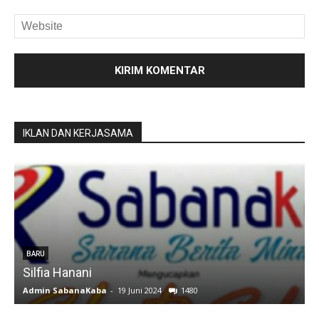
IKLAN DAN KERJASAMA
u
BARU
Silfia Hanani
Admin SabanaKaba
-
19 Juni 2024
1480
A