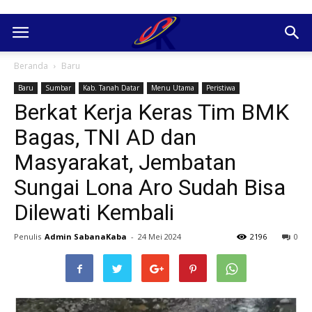
Beranda
Baru
Baru
Sumbar
Kab. Tanah Datar
Menu Utama
Peristiwa
Berkat Kerja Keras Tim BMK
Bagas, TNI AD dan
Masyarakat, Jembatan
Sungai Lona Aro Sudah Bisa
Dilewati Kembali
Penulis
Admin SabanaKaba
-
24 Mei 2024
2196
0