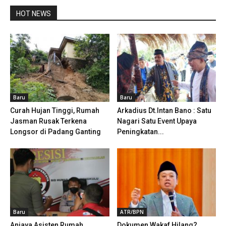
HOT NEWS
Baru
Baru
Curah Hujan Tinggi, Rumah
Arkadius Dt.Intan Bano : Satu
Jasman Rusak Terkena
Nagari Satu Event Upaya
Longsor di Padang Ganting
Peningkatan...
Baru
ATR/BPN
Aniaya Asisten Rumah
Dokumen Wakaf Hilang?