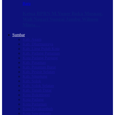
Baru
Ketua BPRN M.Yuner Buka Musnag,
Wali Nagari Sungai Jambu Wilmen
Minta…
Sumbar
Kab. Agam
Kab. Dharmasraya
Kab. Lima Puluh Kota
Kab. Padang Pariaman
Kota Padang Panjang
Kab. Pasaman
Kab. Pasaman Barat
Kab. Pesisir Selatan
Kab. Sijunjung
Kab. Solok
Kab. Solok Selatan
Kab. Tanah Datar
Kota Bukittinggi
Kota Padang
Kota Pariaman
Kota Payakumbuh
Kota Sawahlunto