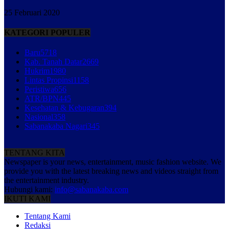
25 Februari 2020
KATEGORI POPULER
Baru
5718
Kab. Tanah Datar
2669
Hukrim
1980
Lintas Propinsi
1158
Peristiwa
656
ATR/BPN
445
Kesehatan & Kebugaran
394
Nasional
358
Sabanakaba Nagari
345
TENTANG KITA
Newspaper is your news, entertainment, music fashion website. We
provide you with the latest breaking news and videos straight from
the entertainment industry.
Hubungi kami:
info@sabanakaba.com
IKUTI KAMI
Tentang Kami
Redaksi