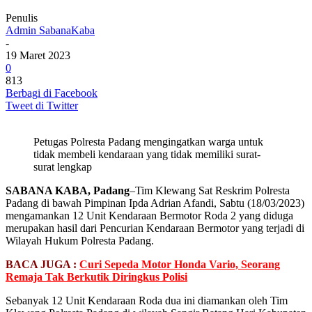
Penulis
Admin SabanaKaba
-
19 Maret 2023
0
813
Berbagi di Facebook
Tweet di Twitter
Petugas Polresta Padang mengingatkan warga untuk
tidak membeli kendaraan yang tidak memiliki surat-
surat lengkap
SABANA KABA, Padang
–Tim Klewang Sat Reskrim Polresta
Padang di bawah Pimpinan Ipda Adrian Afandi, Sabtu (18/03/2023)
mengamankan 12 Unit Kendaraan Bermotor Roda 2 yang diduga
merupakan hasil dari Pencurian Kendaraan Bermotor yang terjadi di
Wilayah Hukum Polresta Padang.
BACA JUGA :
Curi Sepeda Motor Honda Vario, Seorang
Remaja Tak Berkutik Diringkus Polisi
Sebanyak 12 Unit Kendaraan Roda dua ini diamankan oleh Tim