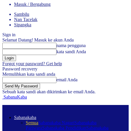
Masuk / Bergabung
Sambilu
Nan Tacelak
Sipangka
Sign in
Selamat Datang! Masuk ke akun Anda
nama pengguna
kata sandi Anda
Forgot your password? Get help
Password recovery
Memulihkan kata sandi anda
email Anda
Sebuah kata sandi akan dikirimkan ke email Anda.
SabanaKaba
Sabanakaba
Semua
Sabanakaba Nagari
Sabanakaba
Pariwara
Sabanakaba Pendidikan
Sabanakaba