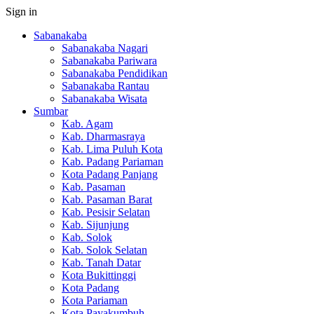
Sign in
Sabanakaba
Sabanakaba Nagari
Sabanakaba Pariwara
Sabanakaba Pendidikan
Sabanakaba Rantau
Sabanakaba Wisata
Sumbar
Kab. Agam
Kab. Dharmasraya
Kab. Lima Puluh Kota
Kab. Padang Pariaman
Kota Padang Panjang
Kab. Pasaman
Kab. Pasaman Barat
Kab. Pesisir Selatan
Kab. Sijunjung
Kab. Solok
Kab. Solok Selatan
Kab. Tanah Datar
Kota Bukittinggi
Kota Padang
Kota Pariaman
Kota Payakumbuh