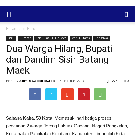
Beranda
Baru
Baru
Sumbar
Kab. Lima Puluh Kota
Menu Utama
Peristiwa
Dua Warga Hilang, Bupati
dan Dandim Sisir Batang
Maek
Penulis
Admin SabanaKaba
-
5 Februari 2019
1228
0
Sabana Kaba, 50 Kota
–Memasuki hari ketiga proses
pencarian 2 warga Jorong Lakuak Gadang, Nagari Pangkalan,
Kecamatan Pangkalan Kotobaru, Kabupaten Limapuluh Kota