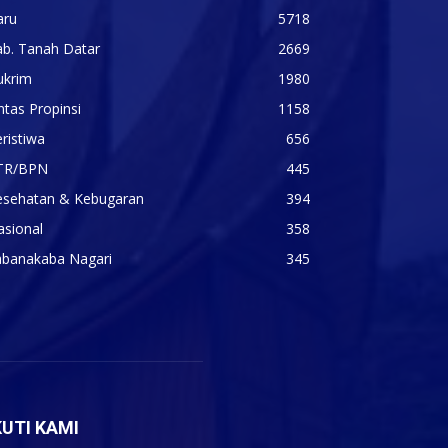
aru
5718
ab. Tanah Datar
2669
ukrim
1980
ntas Propinsi
1158
ristiwa
656
TR/BPN
445
esehatan & Kebugaran
394
asional
358
abanakaba Nagari
345
KUTI KAMI