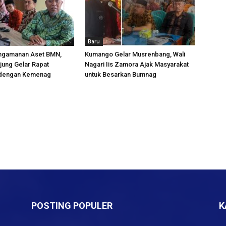
Baru
ngamanan Aset BMN,
Kumango Gelar Musrenbang, Wali
njung Gelar Rapat
Nagari Iis Zamora Ajak Masyarakat
 dengan Kemenag
untuk Besarkan Bumnag
POSTING POPULER
K