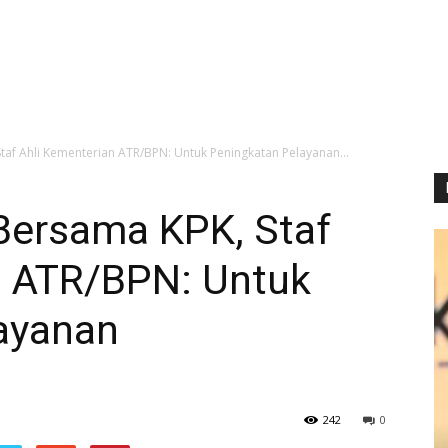
taf Ahli Kementerian ATR/BPN: Untuk Peningkatan Pelayanan...
Bersama KPK, Staf
n ATR/BPN: Untuk
ayanan
242
0