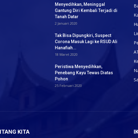
Menyedihkan, Meninggal
B
Gantung Diri Kembali Terjadi di
K
Tanah Datar
2 Januari 2020
H
Li
Tak Bisa Dipungkiri, Suspect
Corona Masuk Lagi ke RSUD Ali
Pe
Hanafiah...
A
18 Maret 2020
K
Peristiwa Menyedihkan,
N
Penebang Kayu Tewas Diatas
Pohon
S
25 Februari 2020
NTANG KITA
I