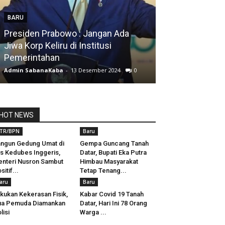
BARU
Presiden Prabowo : Jangan Ada
BARU
Jiwa Korp Keliru di Institusi
Pemerintahan
Silfia Hanani
Admin SabanaKaba
-
13 Desember 2024
0
Admin SabanaKab
HOT NEWS
TR/BPN
Baru
ngun Gedung Umat di
Gempa Guncang Tanah
s Kedubes Inggeris,
Datar, Bupati Eka Putra
nteri Nusron Sambut
Himbau Masyarakat
sitif...
Tetap Tenang...
aru
Baru
kukan Kekerasan Fisik,
Kabar Covid 19 Tanah
ua Pemuda Diamankan
Datar, Hari Ini 78 Orang
lisi
Warga ...