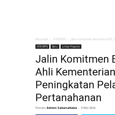
Beranda
ATR/BPN
Jalin Komitmen Bersama KPK, S
ATR/BPN
Baru
Lintas Propinsi
Jalin Komitmen 
Ahli Kementeria
Peningkatan Pel
Pertanahanan
Penulis
Admin SabanaKaba
-
9 Mei 2026