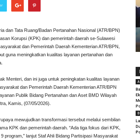
er
ria dan Tata Ruang/Badan Pertanahan Nasional (ATR/BPN)
asan Korupsi (KPK) dan pemerintah daerah se-Sulawesi
si Masyarakat dan Pemerintah Daerah Kementerian ATR/BPN,
ut guna meningkatkan kualitas layanan pertanahan dan
a.
ak Menteri, dan ini juga untuk peningkatan kualitas layanan
A
si Masyarakat dan Pemerintah Daerah Kementerian ATR/BPN
Ba
layanan Publik Bidang Pertanahan dan Aset BMD Wilayah
Ek
Me
tra, Kamis, (07/05/2026).
Po
B
berupaya mewujudkan transformasi tersebut melalui sembilan
La
D
ama KPK dan pemerintah daerah. “Ada tiga fokus dari KPK,
Po
9 program,” lanjut Staf Ahli Bidang Partisipasi Masyarakat