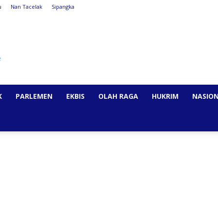
u
Nan Tacelak
Sipangka
K
PARLEMEN
EKBIS
OLAH RAGA
HUKRIM
NASIO