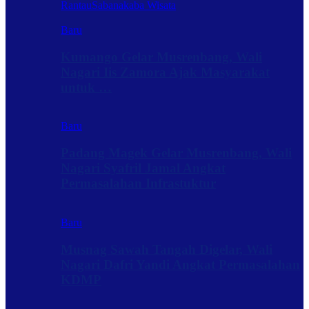
Rantau
Sabanakaba Wisata
Baru
Kumango Gelar Musrenbang, Wali
Nagari Iis Zamora Ajak Masyarakat
untuk …
Baru
Padang Magek Gelar Musrenbang, Wali
Nagari Syafril Jamal Angkat
Permasalahan Infrastuktur
Baru
Musnag Sawah Tangah Digelar, Wali
Nagari Dafri Yandi Angkat Permasalahan
KDMP