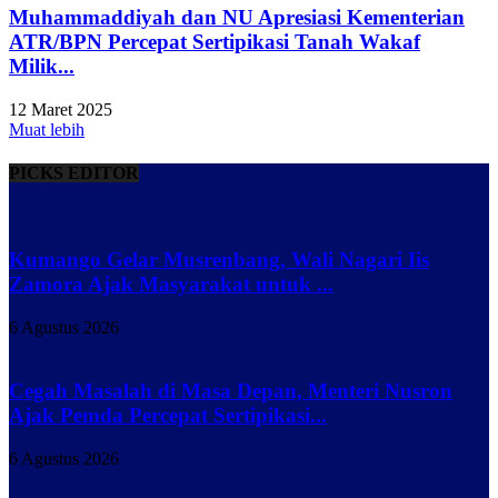
Muhammaddiyah dan NU Apresiasi Kementerian
ATR/BPN Percepat Sertipikasi Tanah Wakaf
Milik...
12 Maret 2025
Muat lebih
PICKS EDITOR
Kumango Gelar Musrenbang, Wali Nagari Iis
Zamora Ajak Masyarakat untuk ...
6 Agustus 2026
Cegah Masalah di Masa Depan, Menteri Nusron
Ajak Pemda Percepat Sertipikasi...
6 Agustus 2026