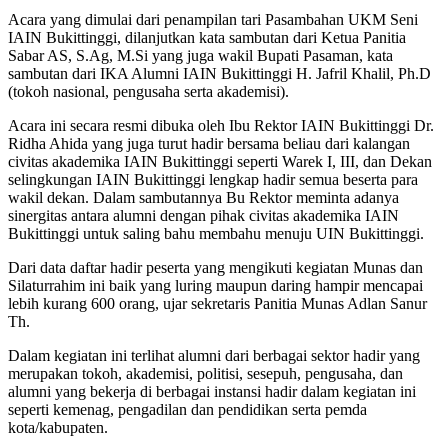
Acara yang dimulai dari penampilan tari Pasambahan UKM Seni
IAIN Bukittinggi, dilanjutkan kata sambutan dari Ketua Panitia
Sabar AS, S.Ag, M.Si yang juga wakil Bupati Pasaman, kata
sambutan dari IKA Alumni IAIN Bukittinggi H. Jafril Khalil, Ph.D
(tokoh nasional, pengusaha serta akademisi).
Acara ini secara resmi dibuka oleh Ibu Rektor IAIN Bukittinggi Dr.
Ridha Ahida yang juga turut hadir bersama beliau dari kalangan
civitas akademika IAIN Bukittinggi seperti Warek I, III, dan Dekan
selingkungan IAIN Bukittinggi lengkap hadir semua beserta para
wakil dekan. Dalam sambutannya Bu Rektor meminta adanya
sinergitas antara alumni dengan pihak civitas akademika IAIN
Bukittinggi untuk saling bahu membahu menuju UIN Bukittinggi.
Dari data daftar hadir peserta yang mengikuti kegiatan Munas dan
Silaturrahim ini baik yang luring maupun daring hampir mencapai
lebih kurang 600 orang, ujar sekretaris Panitia Munas Adlan Sanur
Th.
Dalam kegiatan ini terlihat alumni dari berbagai sektor hadir yang
merupakan tokoh, akademisi, politisi, sesepuh, pengusaha, dan
alumni yang bekerja di berbagai instansi hadir dalam kegiatan ini
seperti kemenag, pengadilan dan pendidikan serta pemda
kota/kabupaten.