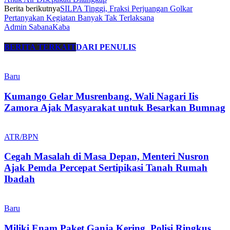
Berita berikutnya
SILPA Tinggi, Fraksi Perjuangan Golkar
Pertanyakan Kegiatan Banyak Tak Terlaksana
Admin SabanaKaba
BERITA TERKAIT
DARI PENULIS
Baru
Kumango Gelar Musrenbang, Wali Nagari Iis
Zamora Ajak Masyarakat untuk Besarkan Bumnag
ATR/BPN
Cegah Masalah di Masa Depan, Menteri Nusron
Ajak Pemda Percepat Sertipikasi Tanah Rumah
Ibadah
Baru
Miliki Enam Paket Ganja Kering, Polisi Ringkus