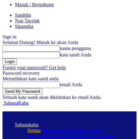
Masuk / Bergabung
Sambilu
Nan Tacelak
Sipangka
Sign in
Selamat Datang! Masuk ke akun Anda
nama pengguna
kata sandi Anda
Forgot your password? Get help
Password recovery
Memulihkan kata sandi anda
email Anda
Sebuah kata sandi akan dikirimkan ke email Anda.
SabanaKaba
Sabanakaba
Semua
Sabanakaba Nagari
Sabanakaba
Pariwara
Sabanakaba Pendidikan
Sabanakaba