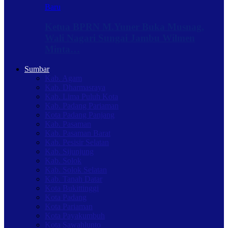
Baru
Ketua BPRN M.Yuner Buka Musnag,
Wali Nagari Sungai Jambu Wilmen
Minta…
Sumbar
Kab. Agam
Kab. Dharmasraya
Kab. Lima Puluh Kota
Kab. Padang Pariaman
Kota Padang Panjang
Kab. Pasaman
Kab. Pasaman Barat
Kab. Pesisir Selatan
Kab. Sijunjung
Kab. Solok
Kab. Solok Selatan
Kab. Tanah Datar
Kota Bukittinggi
Kota Padang
Kota Pariaman
Kota Payakumbuh
Kota Sawahlunto