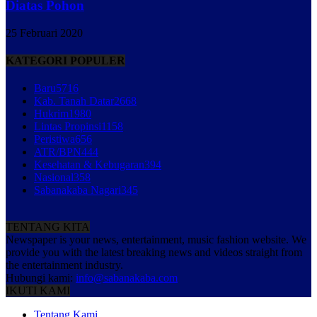
Diatas Pohon
25 Februari 2020
KATEGORI POPULER
Baru
5716
Kab. Tanah Datar
2668
Hukrim
1980
Lintas Propinsi
1158
Peristiwa
656
ATR/BPN
444
Kesehatan & Kebugaran
394
Nasional
358
Sabanakaba Nagari
345
TENTANG KITA
Newspaper is your news, entertainment, music fashion website. We
provide you with the latest breaking news and videos straight from
the entertainment industry.
Hubungi kami:
info@sabanakaba.com
IKUTI KAMI
Tentang Kami