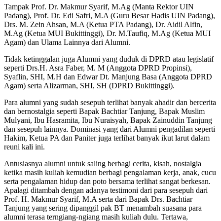
Tampak Prof. Dr. Makmur Syarif, M.Ag (Manta Rektor UIN
Padang), Prof. Dr. Edi Safri, M.A (Guru Besar Hadis UIN Padang),
Drs. M. Zein Ahsan, M.A (Ketua PTA Padang), Dr. Aidil Alfin,
M.Ag (Ketua MUI Bukittinggi), Dr. M.Taufiq, M.Ag (Ketua MUI
Agam) dan Ulama Lainnya dari Alumni.
Tidak ketinggalan juga Alumni yang duduk di DPRD atau legislatif
seperti Drs.H. Asra Faber, M. M (Anggota DPRD Propinsi),
Syaflin, SHI, M.H dan Edwar Dt. Manjung Basa (Anggota DPRD
Agam) serta Alizarman, SHI, SH (DPRD Bukittinggi).
Para alumni yang sudah sesepuh terlihat banyak ahadir dan bercerita
dan bernostalgia seperti Bapak Bachtiar Tanjung, Bapak Muslim
Mulyani, Ibu Hasramita, Ibu Nuraisyah, Bapak Zainuddin Tanjung
dan sesepuh lainnya. Dominasi yang dari Alumni pengadilan seperti
Hakim, Ketua PA dan Paniter juga terlihat banyak ikut larut dalam
reuni kali ini.
Antusiasnya alumni untuk saling berbagi cerita, kisah, nostalgia
ketika masih kuliah kemudian berbagi pengalaman kerja, anak, cucu
serta pengalaman hidup dan poto bersama terlihat sangat berkesan.
Apalagi ditambah dengan adanya testimoni dari para sesepuh dari
Prof. H. Makmur Syarif, M.A serta dari Bapak Drs. Bachtiar
Tanjung yang sering dipanggil pak BT menambah suasana para
alumni terasa terngiang-ngiang masih kuliah dulu. Tertawa,