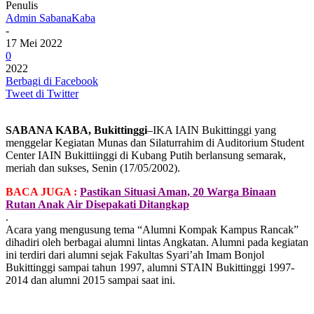
Penulis
Admin SabanaKaba
-
17 Mei 2022
0
2022
Berbagi di Facebook
Tweet di Twitter
SABANA KABA, Bukittinggi
–IKA IAIN Bukittinggi yang
menggelar Kegiatan Munas dan Silaturrahim di Auditorium Student
Center IAIN Bukittiinggi di Kubang Putih berlansung semarak,
meriah dan sukses, Senin (17/05/2002).
BACA JUGA :
Pastikan Situasi Aman, 20 Warga Binaan
Rutan Anak Air Disepakati Ditangkap
.
Acara yang mengusung tema “Alumni Kompak Kampus Rancak”
dihadiri oleh berbagai alumni lintas Angkatan. Alumni pada kegiatan
ini terdiri dari alumni sejak Fakultas Syari’ah Imam Bonjol
Bukittinggi sampai tahun 1997, alumni STAIN Bukittinggi 1997-
2014 dan alumni 2015 sampai saat ini.