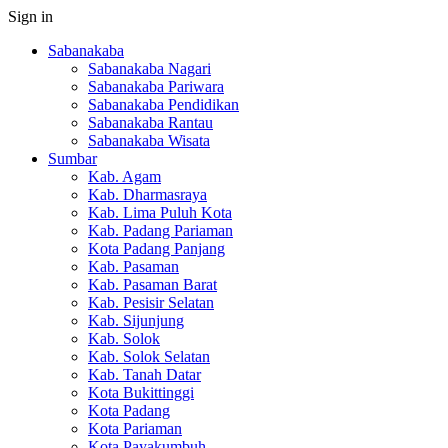
Sign in
Sabanakaba
Sabanakaba Nagari
Sabanakaba Pariwara
Sabanakaba Pendidikan
Sabanakaba Rantau
Sabanakaba Wisata
Sumbar
Kab. Agam
Kab. Dharmasraya
Kab. Lima Puluh Kota
Kab. Padang Pariaman
Kota Padang Panjang
Kab. Pasaman
Kab. Pasaman Barat
Kab. Pesisir Selatan
Kab. Sijunjung
Kab. Solok
Kab. Solok Selatan
Kab. Tanah Datar
Kota Bukittinggi
Kota Padang
Kota Pariaman
Kota Payakumbuh