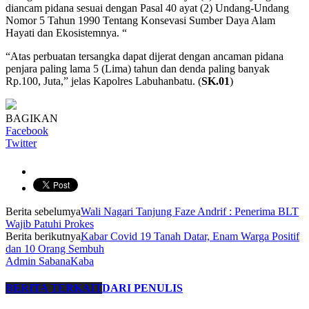
diancam pidana sesuai dengan Pasal 40 ayat (2) Undang-Undang
Nomor 5 Tahun 1990 Tentang Konsevasi Sumber Daya Alam
Hayati dan Ekosistemnya. “
“Atas perbuatan tersangka dapat dijerat dengan ancaman pidana
penjara paling lama 5 (Lima) tahun dan denda paling banyak
Rp.100, Juta,” jelas Kapolres Labuhanbatu. (
SK.01
)
BAGIKAN
Facebook
Twitter
Berita sebelumya
Wali Nagari Tanjung Faze Andrif : Penerima BLT
Wajib Patuhi Prokes
Berita berikutnya
Kabar Covid 19 Tanah Datar, Enam Warga Positif
dan 10 Orang Sembuh
Admin SabanaKaba
BERITA TERKAIT
DARI PENULIS