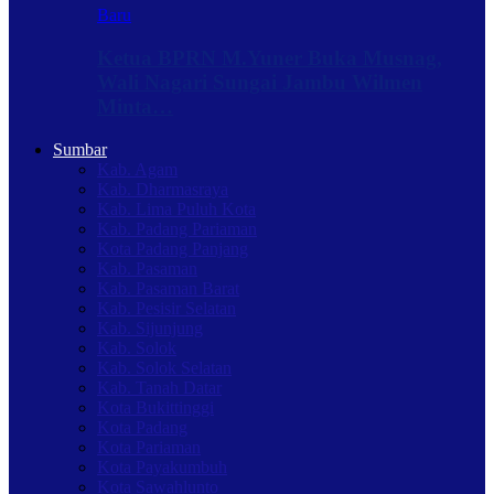
Baru
Ketua BPRN M.Yuner Buka Musnag,
Wali Nagari Sungai Jambu Wilmen
Minta…
Sumbar
Kab. Agam
Kab. Dharmasraya
Kab. Lima Puluh Kota
Kab. Padang Pariaman
Kota Padang Panjang
Kab. Pasaman
Kab. Pasaman Barat
Kab. Pesisir Selatan
Kab. Sijunjung
Kab. Solok
Kab. Solok Selatan
Kab. Tanah Datar
Kota Bukittinggi
Kota Padang
Kota Pariaman
Kota Payakumbuh
Kota Sawahlunto