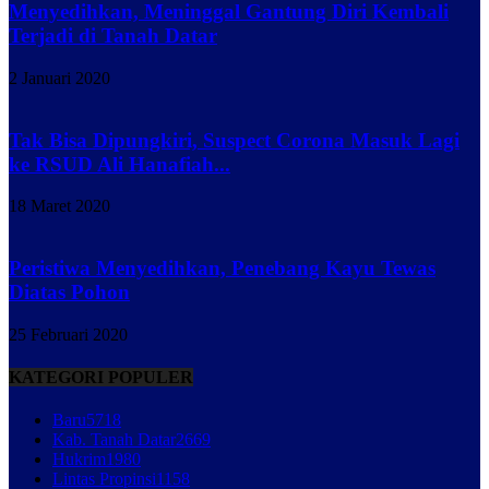
Menyedihkan, Meninggal Gantung Diri Kembali
Terjadi di Tanah Datar
2 Januari 2020
Tak Bisa Dipungkiri, Suspect Corona Masuk Lagi
ke RSUD Ali Hanafiah...
18 Maret 2020
Peristiwa Menyedihkan, Penebang Kayu Tewas
Diatas Pohon
25 Februari 2020
KATEGORI POPULER
Baru
5718
Kab. Tanah Datar
2669
Hukrim
1980
Lintas Propinsi
1158