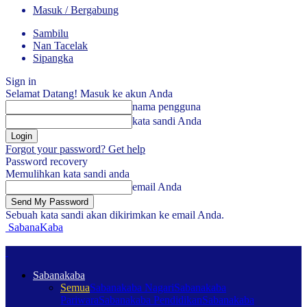
Masuk / Bergabung
Sambilu
Nan Tacelak
Sipangka
Sign in
Selamat Datang! Masuk ke akun Anda
nama pengguna
kata sandi Anda
Forgot your password? Get help
Password recovery
Memulihkan kata sandi anda
email Anda
Sebuah kata sandi akan dikirimkan ke email Anda.
SabanaKaba
Sabanakaba
Semua
Sabanakaba Nagari
Sabanakaba
Pariwara
Sabanakaba Pendidikan
Sabanakaba