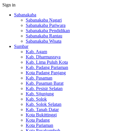
Sign in
Sabanakaba
Sabanakaba Nagari
Sabanakaba Pariwara
Sabanakaba Pendidikan
Sabanakaba Rantau
Sabanakaba Wisata
Sumbar
Kab. Agam
Kab. Dharmasraya
Kab. Lima Puluh Kota
Kab. Padang Pariaman
Kota Padang Panjang
Kab. Pasaman
Kab. Pasaman Barat
Kab. Pesisir Selatan
Kab. Sijunjung
Kab. Solok
Kab. Solok Selatan
Kab. Tanah Datar
Kota Bukittinggi
Kota Padang
Kota Pariaman
Kota Payakumbuh