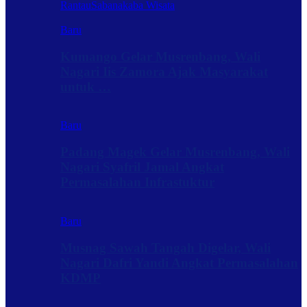
Rantau
Sabanakaba Wisata
Baru
Kumango Gelar Musrenbang, Wali
Nagari Iis Zamora Ajak Masyarakat
untuk …
Baru
Padang Magek Gelar Musrenbang, Wali
Nagari Syafril Jamal Angkat
Permasalahan Infrastuktur
Baru
Musnag Sawah Tangah Digelar, Wali
Nagari Dafri Yandi Angkat Permasalahan
KDMP