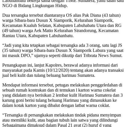
Labuhanbatu bekerja sama dengan TIME Sumatera, yaitu salah satu
NGO di Bidang Lingkungan Hidup.
Dua tersangka tersebut diantaranya OS alias Pak Diana (43 tahun)
warga Sibara-bara Dusun X Siamporik, Kelurahan Siamporik,
Kecamatan Kualuh Selatan, Kabupaten Labuhabatu Utara dan RG
(49 tahun) warga Aek Matio Kelurahan Sirandorung, Kecamatan
Rantau Utara, Kabupaten Labuhanbatu.
“Jadi yang kita tetapkan sebagai tersangka ada 3 orang, satu lagi JS
(35 tahun) warga Sibara-bara Dusun X Siamporik Labura yang saat
ini masuk DPO,” ujarnya seperti dikutip dari Tribrata News Sumut.
Penangkapan ini, lanjut Kapolres, berawal adanya informasi dari
masyarakat pada Kamis (10/12/2020) tentang akan adanya transaksi
jual beli kulit dan tulang beluang harimau Sumatera.
Mendapat informasi tersebut, petugas melakukan penggeledahan di
sebuah rumah kontrakan dan di temukan l karton warna cokelat
yang didalam nya berisikan 2 lembar kulit Harimau Sumatera dan 3
karung goni berisi tulang beluang Harimau yang dimasukkan ke
dalam kotak karton yang dibalut dengan latbat warna coklat.
“Tersangka di persangkakan melakukan tindak pidana menyimpan
atau memiliki kulit, atau bagian tubuh lain satwa yang dilindungi
Sebagaimana dimaksud dalam Pasal 21 ayat (2) huruf d yang