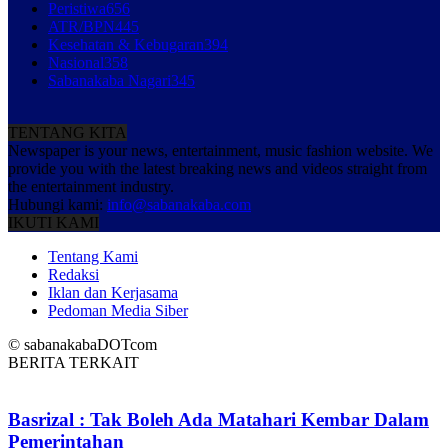
Peristiwa
656
ATR/BPN
445
Kesehatan & Kebugaran
394
Nasional
358
Sabanakaba Nagari
345
TENTANG KITA
Newspaper is your news, entertainment, music fashion website. We
provide you with the latest breaking news and videos straight from
the entertainment industry.
Hubungi kami:
info@sabanakaba.com
IKUTI KAMI
Tentang Kami
Redaksi
Iklan dan Kerjasama
Pedoman Media Siber
© sabanakabaDOTcom
BERITA TERKAIT
Basrizal : Tak Boleh Ada Matahari Kembar Dalam
Pemerintahan