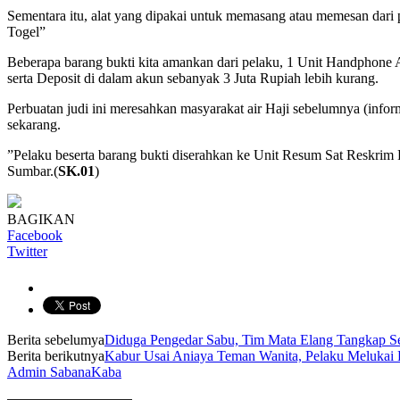
Sementara itu, alat yang dipakai untuk memasang atau memesan dari p
Togel”
Beberapa barang bukti kita amankan dari pelaku, 1 Unit Handphon
serta Deposit di dalam akun sebanyak 3 Juta Rupiah lebih kurang.
Perbuatan judi ini meresahkan masyarakat air Haji sebelumnya (infor
sekarang.
”Pelaku beserta barang bukti diserahkan ke Unit Resum Sat Reskrim 
Sumbar.(
SK.01
)
BAGIKAN
Facebook
Twitter
Berita sebelumya
Diduga Pengedar Sabu, Tim Mata Elang Tangkap S
Berita berikutnya
Kabur Usai Aniaya Teman Wanita, Pelaku Melukai D
Admin SabanaKaba