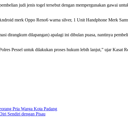
embelian judi jenis togel tersebut dengan mempergunakan gawai untuk 
e Android merk Oppo Reno6 warna silver, 1 Unit Handphone Merk Sa
masi dirangkum dilapangan) apalagi ini dibulan puasa, nantinya pembe
Polres Pessel untuk dilakukan proses hukum lebih lanjut,” ujar Kasa
eorang Pria Warga Kota Padang
iri Sendiri dengan Pisau