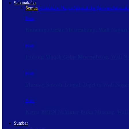
Sabanakaba
Semua
Sabanakaba Nagari
Sabanakaba Pariwara
Sabanaka
Baru
Kumango Gelar Musrenbang, Wali Nagari 
Baru
Padang Magek Gelar Musrenbang, Wali Nag
Baru
Musnag Sawah Tangah Digelar, Wali Naga
Baru
Ketua BPRN M.Yuner Buka Musnag, Wali
Sumbar
Kab. Agam