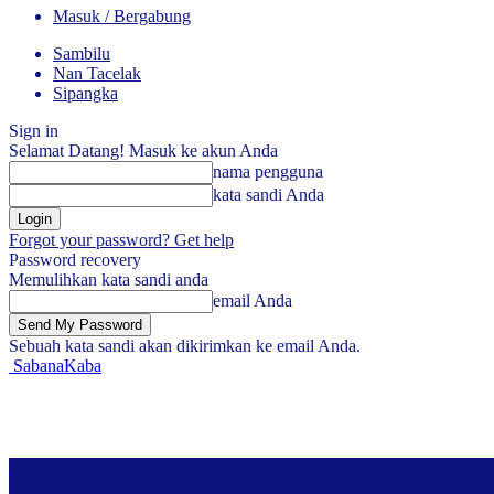
Masuk / Bergabung
Sambilu
Nan Tacelak
Sipangka
Sign in
Selamat Datang! Masuk ke akun Anda
nama pengguna
kata sandi Anda
Forgot your password? Get help
Password recovery
Memulihkan kata sandi anda
email Anda
Sebuah kata sandi akan dikirimkan ke email Anda.
SabanaKaba