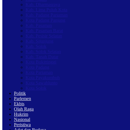
Kab. Dharmasraya
Kab. Lima Puluh Kota
Kab. Padang Pariaman
Kota Padang Panjang
Kab. Pasaman
Kab. Pasaman Barat
Kab. Pesisir Selatan
Kab. Sijunjung
Kab. Solok
Kab. Solok Selatan
Kab. Tanah Datar
Kota Bukittinggi
Kota Padang
Kota Pariaman
Kota Payakumbuh
Kota Sawahlunto
Kota Solok
Politik
Parlemen
Ekbis
Olah Raga
Hukrim
Nasional
Peristiwa
Adat dan Budaya