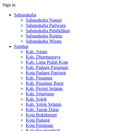
Sign in
Sabanakaba
Sabanakaba Nagari
Sabanakaba Pariwara
Sabanakaba Pendidikan
Sabanakaba Rantau
Sabanakaba Wisata
Sumbar
Kab. Agam
Kab. Dharmasraya
Kab. Lima Puluh Kota
Kab. Padang Pariaman
Kota Padang Panjang
Kab. Pasaman
Kab. Pasaman Barat
Kab. Pesisir Selatan
Kab. Sijunjung
Kab. Solok
Kab. Solok Selatan
Kab. Tanah Datar
Kota Bukittinggi
Kota Padang
Kota Pariaman
Kota Payakumbuh