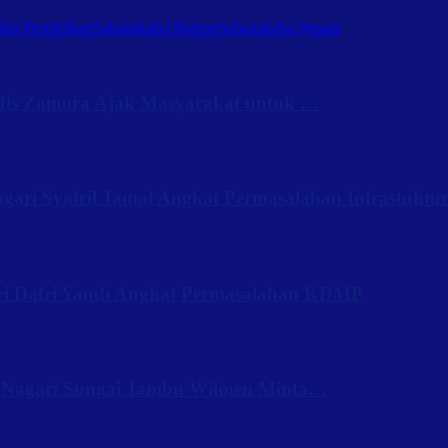
ba Pendidikan
Sabanakaba Rantau
Sabanakaba Wisata
Iis Zamora Ajak Masyarakat untuk …
ari Syafril Jamal Angkat Permasalahan Infrastuktu
ri Dafri Yandi Angkat Permasalahan KDMP
 Nagari Sungai Jambu Wilmen Minta…