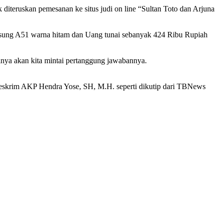
diteruskan pemesanan ke situs judi on line “Sultan Toto dan Arjuna
msung A51 warna hitam dan Uang tunai sebanyak 424 Ribu Rupiah
linya akan kita mintai pertanggung jawabannya.
t Reskrim AKP Hendra Yose, SH, M.H. seperti dikutip dari TBNews