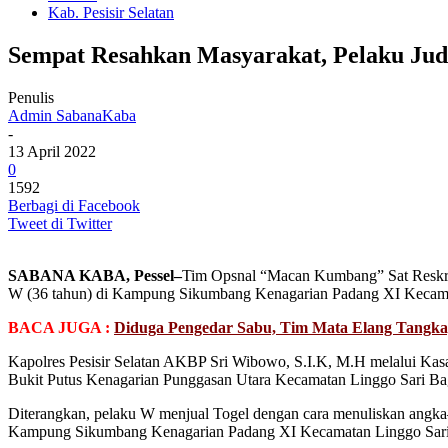
Kab. Pesisir Selatan
Sempat Resahkan Masyarakat, Pelaku Judi 
Penulis
Admin SabanaKaba
-
13 April 2022
0
1592
Berbagi di Facebook
Tweet di Twitter
SABANA KABA, Pessel–
Tim Opsnal “Macan Kumbang” Sat Reskrim 
W (36 tahun) di Kampung Sikumbang Kenagarian Padang XI Kecamatan L
BACA JUGA :
Diduga Pengedar Sabu, Tim Mata Elang Tangka
Kapolres Pesisir Selatan AKBP Sri Wibowo, S.I.K, M.H melalui Ka
Bukit Putus Kenagarian Punggasan Utara Kecamatan Linggo Sari Bagan
Diterangkan, pelaku W menjual Togel dengan cara menuliskan angka–an
Kampung Sikumbang Kenagarian Padang XI Kecamatan Linggo Sari