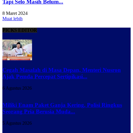
Tapi Selo Masih Belum...
8 Maret 2024
Muat lebih
PICKS EDITOR
Cegah Masalah di Masa Depan, Menteri Nusron
Ajak Pemda Percepat Sertipikasi...
6 Agustus 2026
Miliki Enam Paket Ganja Kering, Polisi Ringkus
Seorang Pria Berusia Muda...
5 Agustus 2026