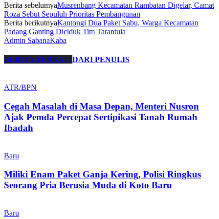
Berita sebelumya
Musrenbang Kecamatan Rambatan Digelar, Camat
Roza Sebut Sepuluh Prioritas Pembangunan
Berita berikutnya
Kantongi Dua Paket Sabu, Warga Kecamatan
Padang Ganting Diciduk Tim Tarantula
Admin SabanaKaba
BERITA TERKAIT
DARI PENULIS
ATR/BPN
Cegah Masalah di Masa Depan, Menteri Nusron
Ajak Pemda Percepat Sertipikasi Tanah Rumah
Ibadah
Baru
Miliki Enam Paket Ganja Kering, Polisi Ringkus
Seorang Pria Berusia Muda di Koto Baru
Baru