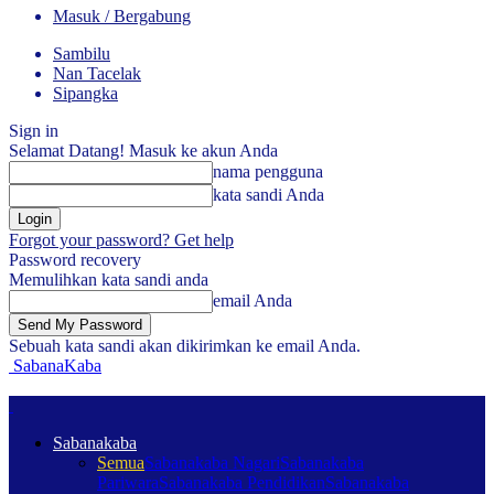
Masuk / Bergabung
Sambilu
Nan Tacelak
Sipangka
Sign in
Selamat Datang! Masuk ke akun Anda
nama pengguna
kata sandi Anda
Forgot your password? Get help
Password recovery
Memulihkan kata sandi anda
email Anda
Sebuah kata sandi akan dikirimkan ke email Anda.
SabanaKaba
Sabanakaba
Semua
Sabanakaba Nagari
Sabanakaba
Pariwara
Sabanakaba Pendidikan
Sabanakaba