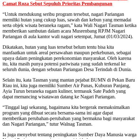
Camat Roza Sebut Sepuluh Prioritas Pembangunan
“Untuk mendukung seribu program tersebut, nagari Pariangan
memiliki hutan yang cukup luas, sawah dan kebun yang memadai
serta objek wisata beraneka ragam,” kata Wali Nagari Tasman ketika
memberikan sambutan dalam acara Musrenbang RPJM Nagari
Pariangan di aula kantor wali nagari setempat, Jumat (01/03/2024).
Dikatakan, hutan yang luas tersebut belum tentu bisa kita
manfaatkan untuk areal persawahan maupun perkebunan, sebagai
upaya dalam peningkatan perekonomian masyarakat. Oleh karena
itu, kita masih punya potensi pariwisata yang sudah terkenal ke
seluruh dunia, dengan sebutan Pariangan Desa Terindah di Dunia.
Selain itu, kata Tasman yang mantan pejabat BUMN di Pekan Baru
Riau ini, kita juga memiliki Sumber Air Panas, Kuburan Panjang,
Ayia Turun beraneka ragam kuliner, termasuk Sate Padeh yang
dapat memancing wisatawan datang ke Nagari Pariangan.
“Tinggal lagi sekarang, bagaimana kita bergerak memaksimalkan
program yang dibuat secara bersama-sama ini agar dapat
memberikan perubahan-perubahan yang bermakna bagi masyarakat
dan Nagari Pariangan,” tutur Walnag Tasman.
Ia juga menyebut tentang peningkatan Sumber Daya Manusia warga