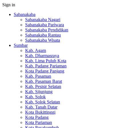
Sign in
Sabanakaba
Sabanakaba Nagari
Sabanakaba Pariwara
Sabanakaba Pendidikan
Sabanakaba Rantau
Sabanakaba Wisata
Sumbar
Kab. Agam
Kab. Dharmasraya
Kab. Lima Puluh Kota
Kab. Padang Pariaman
Kota Padang Panjang
Kab. Pasaman
Kab. Pasaman Barat
Kab. Pesisir Selatan
Kab. Sijunjung
Kab. Solok
Kab. Solok Selatan
Kab. Tanah Datar
Kota Bukittinggi
Kota Padang
Kota Pariaman
Kota Payakumbuh