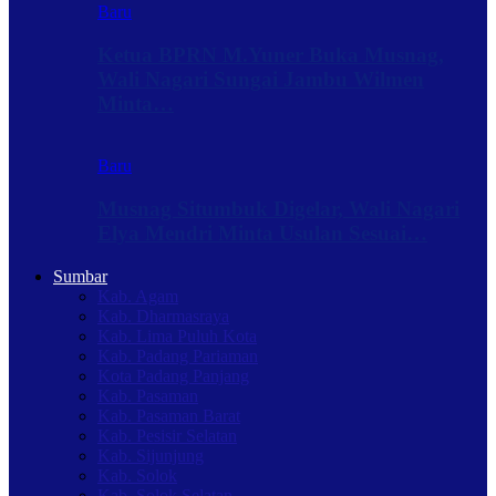
Baru
Ketua BPRN M.Yuner Buka Musnag,
Wali Nagari Sungai Jambu Wilmen
Minta…
Baru
Musnag Situmbuk Digelar, Wali Nagari
Elya Mendri Minta Usulan Sesuai…
Sumbar
Kab. Agam
Kab. Dharmasraya
Kab. Lima Puluh Kota
Kab. Padang Pariaman
Kota Padang Panjang
Kab. Pasaman
Kab. Pasaman Barat
Kab. Pesisir Selatan
Kab. Sijunjung
Kab. Solok
Kab. Solok Selatan