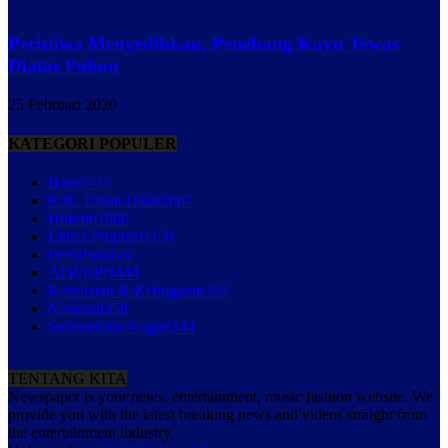
Peristiwa Menyedihkan, Penebang Kayu Tewas
Diatas Pohon
25 Februari 2020
KATEGORI POPULER
Baru
5715
Kab. Tanah Datar
2667
Hukrim
1980
Lintas Propinsi
1158
Peristiwa
656
ATR/BPN
444
Kesehatan & Kebugaran
394
Nasional
358
Sabanakaba Nagari
344
TENTANG KITA
Newspaper is your news, entertainment, music fashion website. We
provide you with the latest breaking news and videos straight from
the entertainment industry.