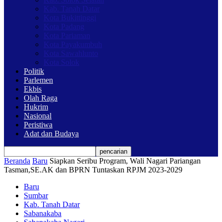
Kab. Tanah Datar
Kota Bukittinggi
Kota Padang
Kota Pariaman
Kota Payakumbuh
Kota Sawahlunto
Kota Solok
Politik
Parlemen
Ekbis
Olah Raga
Hukrim
Nasional
Peristiwa
Adat dan Budaya
Beranda
Baru
Siapkan Seribu Program, Wali Nagari Pariangan
Tasman,SE.AK dan BPRN Tuntaskan RPJM 2023-2029
Baru
Sumbar
Kab. Tanah Datar
Sabanakaba