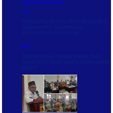
Rantau
Sabanakaba Wisata
Baru
Padang Magek Gelar Musrenbang, Wali
Nagari Syafril Jamal Angkat
Permasalahan Infrastuktur
Baru
Musnag Sawah Tangah Digelar, Wali
Nagari Dafri Yandi Angkat Permasalahan
KDMP