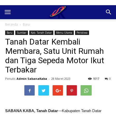
Beranda
Baru
Baru
Sumbar
Kab. Tanah Datar
Menu Utama
Peristiwa
Tanah Datar Kembali
Membara, Satu Unit Rumah
dan Tiga Sepeda Motor Ikut
Terbakar
Penulis
Admin SabanaKaba
-
28 Maret 2023
1017
0
SABANA KABA, Tanah Datar
—Kabupaten Tanah Datar