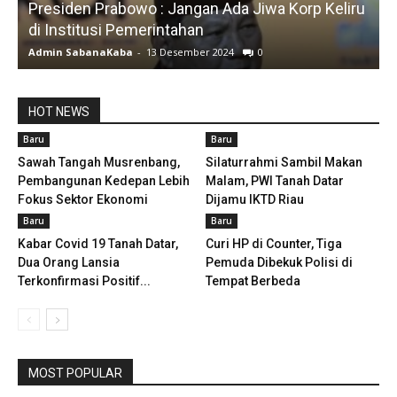
iru
BARU
Silfia Hanani
Admin SabanaKaba
-
19 Juni 2024
1487
HOT NEWS
Baru
Baru
Sawah Tangah Musrenbang,
Silaturrahmi Sambil Makan
Pembangunan Kedepan Lebih
Malam, PWI Tanah Datar
Fokus Sektor Ekonomi
Dijamu IKTD Riau
Baru
Baru
Kabar Covid 19 Tanah Datar,
Curi HP di Counter, Tiga
Dua Orang Lansia
Pemuda Dibekuk Polisi di
Terkonfirmasi Positif...
Tempat Berbeda
MOST POPULAR