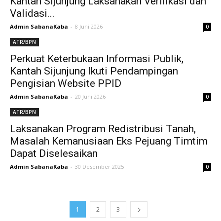
Kantah Sijunjung Laksanakan Verifikasi dan
Validasi...
Admin SabanaKaba
-
8 Juni 2026
0
ATR/BPN
Perkuat Keterbukaan Informasi Publik,
Kantah Sijunjung Ikuti Pendampingan
Pengisian Website PPID
Admin SabanaKaba
-
20 Juni 2026
0
ATR/BPN
Laksanakan Program Redistribusi Tanah,
Masalah Kemanusiaan Eks Pejuang Timtim
Dapat Diselesaikan
Admin SabanaKaba
-
30 Desember 2025
0
1
2
3