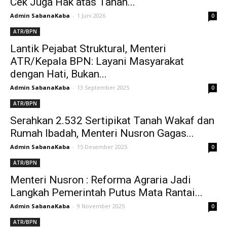
Cek Juga Hak atas Tanah...
Admin SabanaKaba
-
1 Juni 2026
0
ATR/BPN
Lantik Pejabat Struktural, Menteri
ATR/Kepala BPN: Layani Masyarakat
dengan Hati, Bukan...
Admin SabanaKaba
-
13 September 2025
0
ATR/BPN
Serahkan 2.532 Sertipikat Tanah Wakaf dan
Rumah Ibadah, Menteri Nusron Gagas...
Admin SabanaKaba
-
15 Desember 2025
0
ATR/BPN
Menteri Nusron : Reforma Agraria Jadi
Langkah Pemerintah Putus Mata Rantai...
Admin SabanaKaba
-
9 November 2025
0
ATR/BPN