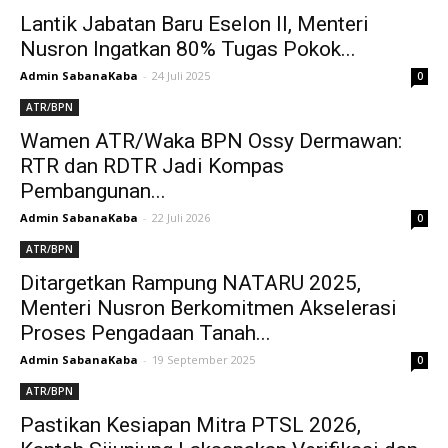
Lantik Jabatan Baru Eselon II, Menteri
Nusron Ingatkan 80% Tugas Pokok...
Admin SabanaKaba
-
24 Juli 2025
0
ATR/BPN
Wamen ATR/Waka BPN Ossy Dermawan:
RTR dan RDTR Jadi Kompas
Pembangunan...
Admin SabanaKaba
-
22 Juli 2026
0
ATR/BPN
Ditargetkan Rampung NATARU 2025,
Menteri Nusron Berkomitmen Akselerasi
Proses Pengadaan Tanah...
Admin SabanaKaba
-
19 September 2025
0
ATR/BPN
Pastikan Kesiapan Mitra PTSL 2026,