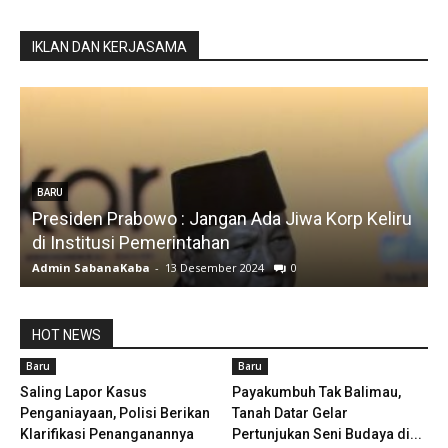
IKLAN DAN KERJASAMA
BARU
Presiden Prabowo : Jangan Ada Jiwa Korp Keliru
di Institusi Pemerintahan
S
Admin SabanaKaba
-
13 Desember 2024
0
A
HOT NEWS
Baru
Baru
Saling Lapor Kasus
Payakumbuh Tak Balimau,
Penganiayaan, Polisi Berikan
Tanah Datar Gelar
Klarifikasi Penanganannya
Pertunjukan Seni Budaya di...