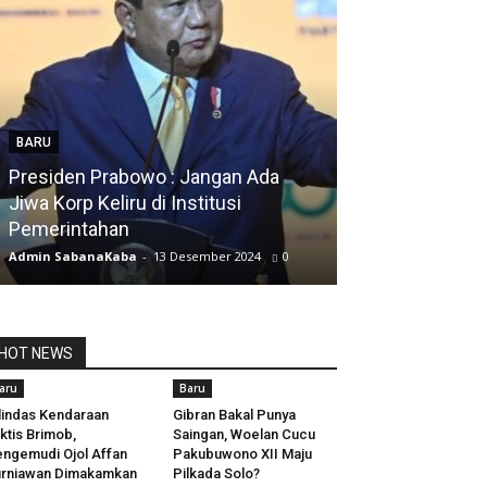
BARU
Presiden Prabowo : Jangan Ada
BARU
Jiwa Korp Keliru di Institusi
Pemerintahan
Silfia Hanani
Admin SabanaKaba
-
13 Desember 2024
0
Admin SabanaKab
HOT NEWS
aru
Baru
lindas Kendaraan
Gibran Bakal Punya
ktis Brimob,
Saingan, Woelan Cucu
ngemudi Ojol Affan
Pakubuwono XII Maju
rniawan Dimakamkan
Pilkada Solo?