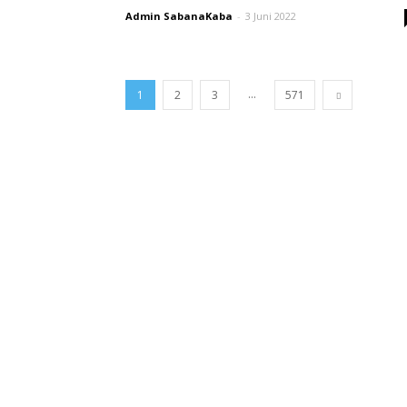
Admin SabanaKaba
-
3 Juni 2022
...
1
2
3
571