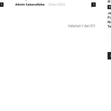
di
Admin SabanaKaba
-
15 April 2024
0
0
B
Ja
Pu
Nu
Halaman 1 dari 571
Te