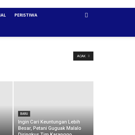
NAL
PERISTIWA
ACAK
BARU
Ingin Cari Keuntungan Lebih
Besar, Petani Guguak Malalo
Diringkus Tim Karanggo