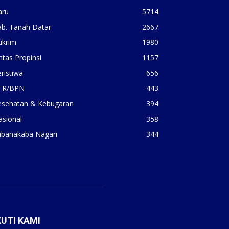
aru
5714
ab. Tanah Datar
2667
ukrim
1980
ntas Propinsi
1157
ristiwa
656
TR/BPN
443
esehatan & Kebugaran
394
asional
358
abanakaba Nagari
344
KUTI KAMI