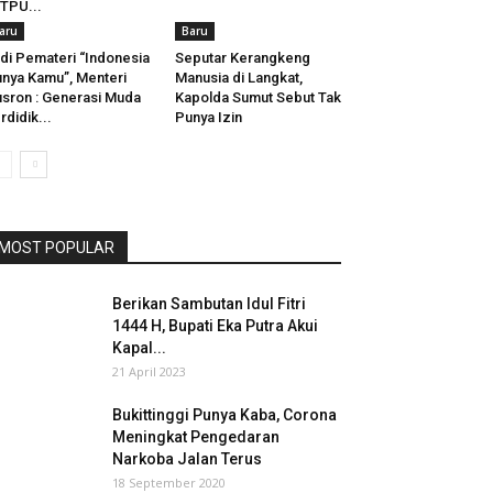
 TPU...
aru
Baru
di Pemateri “Indonesia
Seputar Kerangkeng
nya Kamu”, Menteri
Manusia di Langkat,
sron : Generasi Muda
Kapolda Sumut Sebut Tak
rdidik...
Punya Izin
MOST POPULAR
Berikan Sambutan Idul Fitri
1444 H, Bupati Eka Putra Akui
Kapal...
21 April 2023
Bukittinggi Punya Kaba, Corona
Meningkat Pengedaran
Narkoba Jalan Terus
18 September 2020