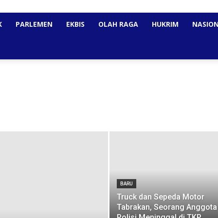
K
PARLEMEN
EKBIS
OLAH RAGA
HUKRIM
NASIO
BARU
Truck dan Sepeda Motor
Tabrakan, Seorang Anggota
Polisi Meninggal di TKP