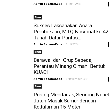
Admin SabanaKaba
-
11 Juni 2018
Baru
Sukses Laksanakan Acara
Pembukaan, MTQ Nasional ke 42
Tanah Datar Pantas...
Admin SabanaKaba
-
6 Juli 2024
Baru
Berawal dari Grup Sepeda,
Perantau Minang Cimahi Bentuk
KUACI
Admin SabanaKaba
-
6 November 2021
Baru
Pusing Mendadak, Seorang Nene
Jatuh Masuk Sumur dengan
Kedalaman 15 Meter