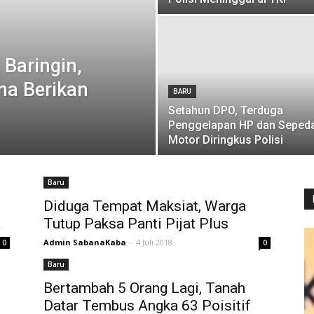
Baringin,
na Berikan
BARU
Setahun DPO, Terduga
Penggelapan HP dan Seped
Motor Diringkus Polisi
Baru
Diduga Tempat Maksiat, Warga
a
Tutup Paksa Panti Pijat Plus
Admin SabanaKaba
-
4 Juli 2018
0
0
Baru
Bertambah 5 Orang Lagi, Tanah
Datar Tembus Angka 63 Poisitif