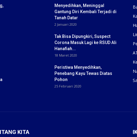
g,
Menyedihkan, Meninggal
B
Gantung Diri Kembali Terjadi di
K
Tanah Datar
2 Januari 2020
H
Li
Tak Bisa Dipungkiri, Suspect
Corona Masuk Lagi ke RSUD Ali
Pe
Hanafiah...
A
18 Maret 2020
K
Peristiwa Menyedihkan,
N
Penebang Kayu Tewas Diatas
ba
Pohon
S
25 Februari 2020
NTANG KITA
I