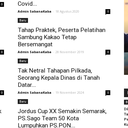
Covid...
0
Admin SabanaKaba
-
18 Agustus 2020
0
Baru
Tahap Praktek, Peserta Pelatihan
Sambung Kakao Tetap
Bersemangat
Admin SabanaKaba
-
28 November 2019
0
0
Baru
Tak Netral Tahapan Pilkada,
Seorang Kepala Dinas di Tanah
Datar...
Admin SabanaKaba
-
19 November 2024
0
0
Baru
B
Di
k
Jordus Cup XX Semakin Semarak,
Ta
PS.Sago Team 50 Kota
Pe
Lumpuhkan PS.PON...
Ku