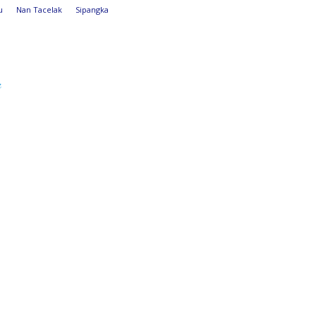
u
Nan Tacelak
Sipangka