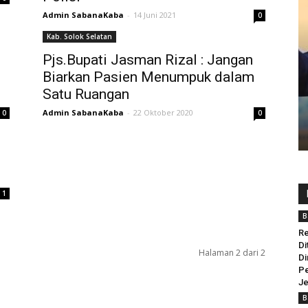
Admin SabanaKaba
-
14 Juni 2021
0
Kab. Solok Selatan
Pjs.Bupati Jasman Rizal : Jangan
Biarkan Pasien Menumpuk dalam
Satu Ruangan
Admin SabanaKaba
-
22 Oktober 2020
0
0
1
B
Re
Di
Halaman 2 dari 2
Di
Pe
Je
B