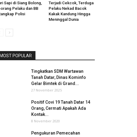
ri Sapi di Siang Bolong,
Terjadi Cekcok, Terduga
orang Pelaku dan BB
Pelaku Nekad Bacok
tangkap Polisi
Kakak Kandung Hingga
Meninggal Dunia
MOST POPULAR
Tingkatkan SDM Wartawan
Tanah Datar, Dinas Kominfo
Gelar Bimtek di Grand...
27 November 2025
Positif Covi 19 Tanah Datar 14
Orang, Cermati Apakah Ada
Kontak...
8 November 2020
Pengukuran Pemecahan