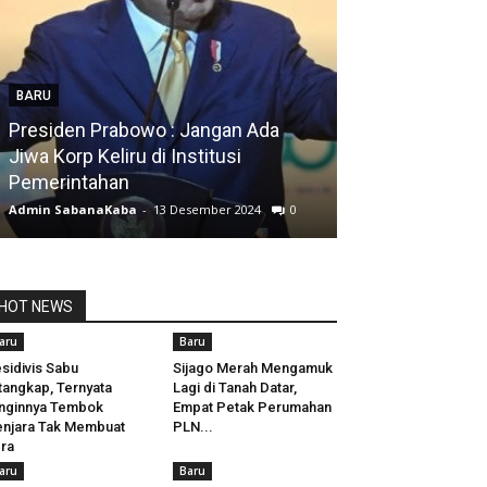
BARU
Presiden Prabowo : Jangan Ada
BARU
Jiwa Korp Keliru di Institusi
Pemerintahan
Silfia Hanani
Admin SabanaKaba
-
13 Desember 2024
0
Admin SabanaKab
HOT NEWS
aru
Baru
sidivis Sabu
Sijago Merah Mengamuk
tangkap, Ternyata
Lagi di Tanah Datar,
nginnya Tembok
Empat Petak Perumahan
njara Tak Membuat
PLN...
ra
aru
Baru