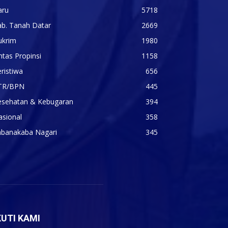
aru
5718
ab. Tanah Datar
2669
ukrim
1980
ntas Propinsi
1158
ristiwa
656
TR/BPN
445
esehatan & Kebugaran
394
asional
358
abanakaba Nagari
345
KUTI KAMI