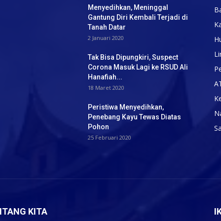
Menyedihkan, Meninggal
B
Gantung Diri Kembali Terjadi di
K
Tanah Datar
2 Januari 2020
H
Li
Tak Bisa Dipungkiri, Suspect
Corona Masuk Lagi ke RSUD Ali
Pe
Hanafiah...
A
18 Maret 2020
K
Peristiwa Menyedihkan,
N
Penebang Kayu Tewas Diatas
Pohon
S
25 Februari 2020
NTANG KITA
I