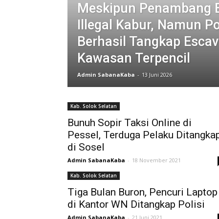
Meskipun Penambang 
Illegal Kabur, Namun Po
Berhasil Tangkap Escav
Kawasan Terpencil
Admin SabanaKaba
-
13 Juni 2026
Kab. Solok Selatan
Bunuh Sopir Taksi Online di
Pessel, Terduga Pelaku Ditangka
di Sosel
Admin SabanaKaba
-
18 November 2021
Kab. Solok Selatan
Tiga Bulan Buron, Pencuri Laptop
di Kantor WN Ditangkap Polisi
Admin SabanaKaba
-
21 Juni 2021