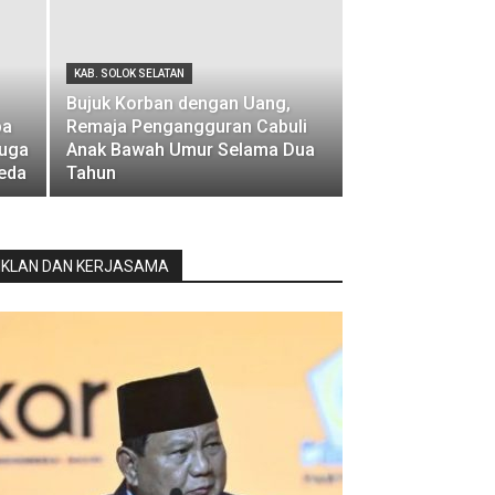
KAB. SOLOK SELATAN
Bujuk Korban dengan Uang,
pa
Remaja Pengangguran Cabuli
duga
Anak Bawah Umur Selama Dua
beda
Tahun
IKLAN DAN KERJASAMA