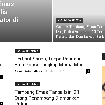
Emas
lisi
ator di
KAB. SOLOK SELATAN
Grebek Tambang Emas Tan
Izin, Polisi Amankan 10 Ter
Pelaku dari Dua Lokasi Ber
Kab. Solok Selatan
Terlibat Shabu, Tanpa Pandang
p
Bulu Polisi Tangkap Mama Muda
Admin SabanaKaba
-
3 Oktober 2021
0
0
Kab. Solok Selatan
Tambang Emas Tanpa Izin, 21
Orang Penambang Diamankan
Polisi
0