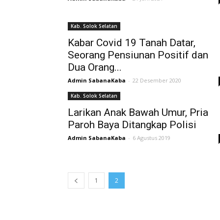
Kab. Solok Selatan
Kabar Covid 19 Tanah Datar,
Seorang Pensiunan Positif dan
Dua Orang...
Admin SabanaKaba
-
22 Desember 2020
Kab. Solok Selatan
Larikan Anak Bawah Umur, Pria
Paroh Baya Ditangkap Polisi
Admin SabanaKaba
-
6 Agustus 2019
1
2