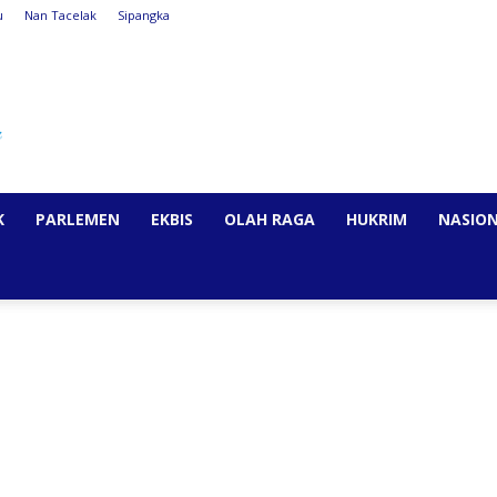
u
Nan Tacelak
Sipangka
K
PARLEMEN
EKBIS
OLAH RAGA
HUKRIM
NASIO