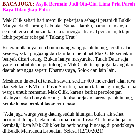
BACA JUGA :
Asyik Bermain Judi Qiu-Qiu, Lima Pria Paroh
Baya Ditangkap Polisi
Mak Cilik sehari-hari memiliki pekerjaan sebagai petani di Bukik
Manyanda di Jorong Labuatan Sungai Jambu, namun namanya
sempat terkenal bukan karena ia mengolah areal pertanian, tetapi
lebih populer sebagai “ Tukang Urut”.
Keterampilannya membantu orang yang patah tulang, terkilir atau
keseleo, sakit pinggang dan lain-lain membuat Mak Cilik semakin
banyak dicari orang. Bukan hanya masyarakat Tanah Datar saja
yang membutuhkan pertolongan Mak Cilik, tetapi juga datang dari
daerah tetangga seperti Dharmasraya, Solok dan lain-lain.
Meskipun tinggal di tengah sawah, sekitar 400 meter dari jalan raya
dan sekitar 3 KM dari Pasar Simabur, namun tak mengurungkan niat
warga untuk menemui Mak Cilik, karena berkat pertolongan
pijatnya sudah banyak orang tak bisa berjalan karena patah tulang,
kembali bisa beraktifitas seperti biasa.
“Ada juga warga yang datang sudah hitungan bulan tak sehat
berurut di tempat, tetapi kita coba bantu, Insya Allah bisa berjalan
kembali,” kata Mak Cilik ketika berbincang-bincang di pondoknya
di Bukik Manyanda Labuatan, Selasa (12/10/2021).