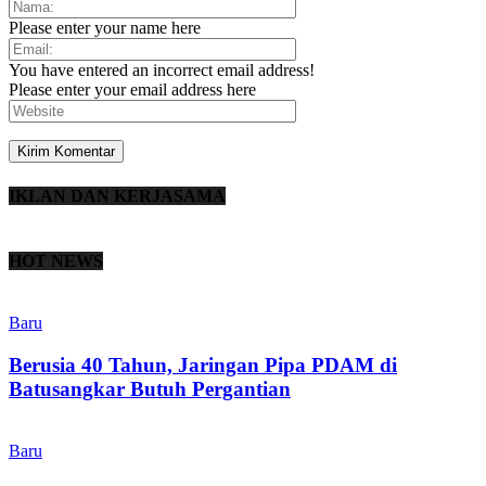
Please enter your name here
You have entered an incorrect email address!
Please enter your email address here
IKLAN DAN KERJASAMA
Baru
B
HOT NEWS
Silfia Hanani
Baru
Admin SabanaKaba
-
19 Juni 2024
A
1481
6
Berusia 40 Tahun, Jaringan Pipa PDAM di
Batusangkar Butuh Pergantian
Baru