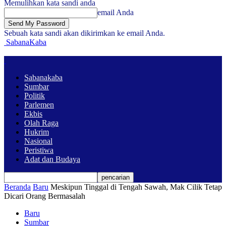
Memulihkan kata sandi anda
email Anda
Sebuah kata sandi akan dikirimkan ke email Anda.
SabanaKaba
Sabanakaba
Sumbar
Politik
Parlemen
Ekbis
Olah Raga
Hukrim
Nasional
Peristiwa
Adat dan Budaya
Beranda
Baru
Meskipun Tinggal di Tengah Sawah, Mak Cilik Tetap
Dicari Orang Bermasalah
Baru
Sumbar