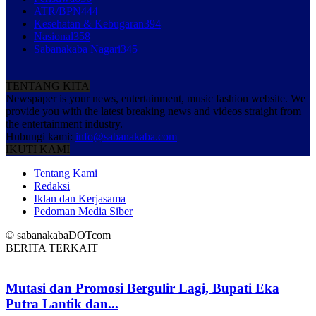
ATR/BPN
444
Kesehatan & Kebugaran
394
Nasional
358
Sabanakaba Nagari
345
TENTANG KITA
Newspaper is your news, entertainment, music fashion website. We
provide you with the latest breaking news and videos straight from
the entertainment industry.
Hubungi kami:
info@sabanakaba.com
IKUTI KAMI
Tentang Kami
Redaksi
Iklan dan Kerjasama
Pedoman Media Siber
© sabanakabaDOTcom
BERITA TERKAIT
Mutasi dan Promosi Bergulir Lagi, Bupati Eka
Putra Lantik dan...