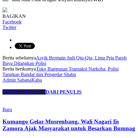
BAGIKAN
Facebook
Twitter
Berita sebelumya
Asyik Bermain Judi Qiu-Qiu, Lima Pria Paroh
Baya Ditangkap Polisi
Berita berikutnya
Toko Bangunan Transaksi Narkoba, Polisi
Tangkap Bandar dan Pengedar Shabu
Admin SabanaKaba
BERITA TERKAIT
DARI PENULIS
Baru
Kumango Gelar Musrenbang, Wali Nagari Iis
Zamora Ajak Masyarakat untuk Besarkan Bumnag