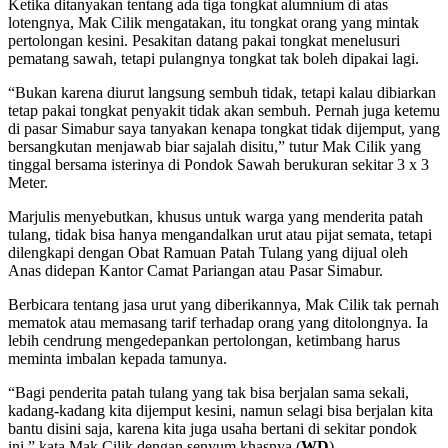
Ketika ditanyakan tentang ada tiga tongkat alumnium di atas
lotengnya, Mak Cilik mengatakan, itu tongkat orang yang mintak
pertolongan kesini. Pesakitan datang pakai tongkat menelusuri
pematang sawah, tetapi pulangnya tongkat tak boleh dipakai lagi.
“Bukan karena diurut langsung sembuh tidak, tetapi kalau dibiarkan
tetap pakai tongkat penyakit tidak akan sembuh. Pernah juga ketemu
di pasar Simabur saya tanyakan kenapa tongkat tidak dijemput, yang
bersangkutan menjawab biar sajalah disitu,” tutur Mak Cilik yang
tinggal bersama isterinya di Pondok Sawah berukuran sekitar 3 x 3
Meter.
Marjulis menyebutkan, khusus untuk warga yang menderita patah
tulang, tidak bisa hanya mengandalkan urut atau pijat semata, tetapi
dilengkapi dengan Obat Ramuan Patah Tulang yang dijual oleh
Anas didepan Kantor Camat Pariangan atau Pasar Simabur.
Berbicara tentang jasa urut yang diberikannya, Mak Cilik tak pernah
mematok atau memasang tarif terhadap orang yang ditolongnya. Ia
lebih cendrung mengedepankan pertolongan, ketimbang harus
meminta imbalan kepada tamunya.
“Bagi penderita patah tulang yang tak bisa berjalan sama sekali,
kadang-kadang kita dijemput kesini, namun selagi bisa berjalan kita
bantu disini saja, karena kita juga usaha bertani di sekitar pondok
ini,” kata Mak Cilik dengan senyum khasnya.(
WD
)