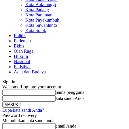
Kota Bukittinggi
Kota Padang
Kota Pariaman
Kota Payakumbuh
Kota Sawahlunto
Kota Solok
Politik
Parlemen
Ekbis
Olah Raga
Hukrim
Nasional
Peristiwa
Adat dan Budaya
Sign in
Welcome!
Log into your account
nama pengguna
kata sandi Anda
Lupa kata sandi Anda?
Password recovery
Memulihkan kata sandi anda
email Anda