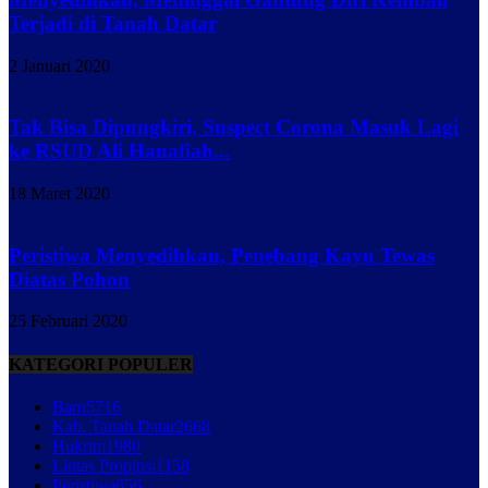
Terjadi di Tanah Datar
2 Januari 2020
Tak Bisa Dipungkiri, Suspect Corona Masuk Lagi
ke RSUD Ali Hanafiah...
18 Maret 2020
Peristiwa Menyedihkan, Penebang Kayu Tewas
Diatas Pohon
25 Februari 2020
KATEGORI POPULER
Baru
5716
Kab. Tanah Datar
2668
Hukrim
1980
Lintas Propinsi
1158
Peristiwa
656