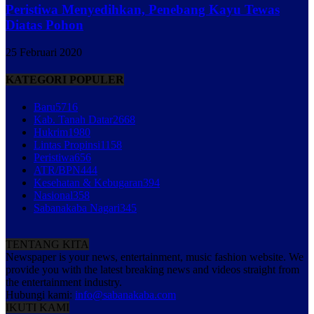
Peristiwa Menyedihkan, Penebang Kayu Tewas
Diatas Pohon
25 Februari 2020
KATEGORI POPULER
Baru
5716
Kab. Tanah Datar
2668
Hukrim
1980
Lintas Propinsi
1158
Peristiwa
656
ATR/BPN
444
Kesehatan & Kebugaran
394
Nasional
358
Sabanakaba Nagari
345
TENTANG KITA
Newspaper is your news, entertainment, music fashion website. We
provide you with the latest breaking news and videos straight from
the entertainment industry.
Hubungi kami:
info@sabanakaba.com
IKUTI KAMI