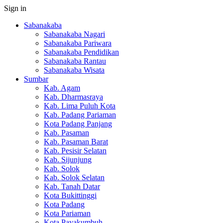
Sign in
Sabanakaba
Sabanakaba Nagari
Sabanakaba Pariwara
Sabanakaba Pendidikan
Sabanakaba Rantau
Sabanakaba Wisata
Sumbar
Kab. Agam
Kab. Dharmasraya
Kab. Lima Puluh Kota
Kab. Padang Pariaman
Kota Padang Panjang
Kab. Pasaman
Kab. Pasaman Barat
Kab. Pesisir Selatan
Kab. Sijunjung
Kab. Solok
Kab. Solok Selatan
Kab. Tanah Datar
Kota Bukittinggi
Kota Padang
Kota Pariaman
Kota Payakumbuh