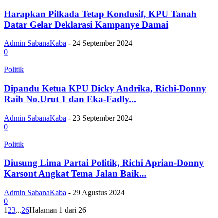
Harapkan Pilkada Tetap Kondusif, KPU Tanah
Datar Gelar Deklarasi Kampanye Damai
Admin SabanaKaba
-
24 September 2024
0
Politik
Dipandu Ketua KPU Dicky Andrika, Richi-Donny
Raih No.Urut 1 dan Eka-Fadly...
Admin SabanaKaba
-
23 September 2024
0
Politik
Diusung Lima Partai Politik, Richi Aprian-Donny
Karsont Angkat Tema Jalan Baik...
Admin SabanaKaba
-
29 Agustus 2024
0
1
2
3
...
26
Halaman 1 dari 26