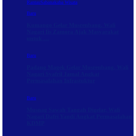
Rantau
Sabanakaba Wisata
Baru
Kumango Gelar Musrenbang, Wali
Nagari Iis Zamora Ajak Masyarakat
untuk …
Baru
Padang Magek Gelar Musrenbang, Wali
Nagari Syafril Jamal Angkat
Permasalahan Infrastuktur
Baru
Musnag Sawah Tangah Digelar, Wali
Nagari Dafri Yandi Angkat Permasalahan
KDMP