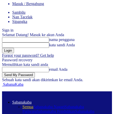
Masuk / Bergabung
Sambilu
Nan Tacelak
Sipangka
Sign in
Selamat Datang! Masuk ke akun Anda
nama pengguna
kata sandi Anda
Forgot your password? Get help
Password recovery
Memulihkan kata sandi anda
email Anda
Sebuah kata sandi akan dikirimkan ke email Anda.
SabanaKaba
Sabanakaba
Semua
Sabanakaba Nagari
Sabanakaba
Pariwara
Sabanakaba Pendidikan
Sabanakaba