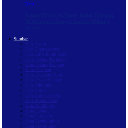
Baru
Ketua BPRN M.Yuner Buka Musnag,
Wali Nagari Sungai Jambu Wilmen
Minta…
Sumbar
Kab. Agam
Kab. Dharmasraya
Kab. Lima Puluh Kota
Kab. Padang Pariaman
Kota Padang Panjang
Kab. Pasaman
Kab. Pasaman Barat
Kab. Pesisir Selatan
Kab. Sijunjung
Kab. Solok
Kab. Solok Selatan
Kab. Tanah Datar
Kota Bukittinggi
Kota Padang
Kota Pariaman
Kota Payakumbuh
Kota Sawahlunto