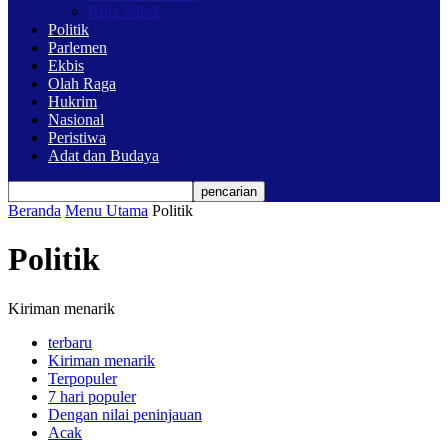
Kota Solok
Politik
Parlemen
Ekbis
Olah Raga
Hukrim
Nasional
Peristiwa
Adat dan Budaya
Beranda
Menu Utama
Politik
Politik
Kiriman menarik
terbaru
Kiriman menarik
Terpopuler
7 hari populer
Dengan nilai peninjauan
Acak