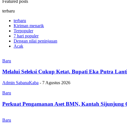
Featured posts
terbaru
terbaru
Kiriman menarik
Terpopuler
7 hari populer
Dengan nilai peninjauan
Acak
Baru
Melalui Seleksi Cukup Ketat, Bupati Eka Putra Lan
Admin SabanaKaba
-
7 Agustus 2026
Baru
Perkuat Pengamanan Aset BMN, Kantah Sijunjung 
Baru