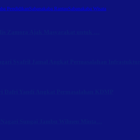
ba Pendidikan
Sabanakaba Rantau
Sabanakaba Wisata
Iis Zamora Ajak Masyarakat untuk …
ari Syafril Jamal Angkat Permasalahan Infrastuktu
ri Dafri Yandi Angkat Permasalahan KDMP
 Nagari Sungai Jambu Wilmen Minta…