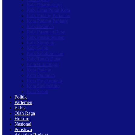
Kab. Dharmasraya
Kab. Lima Puluh Kota
Kab. Padang Pariaman
Kota Padang Panjang
Kab. Pasaman
Kab. Pasaman Barat
Kab. Pesisir Selatan
Kab. Sijunjung
Kab. Solok
Kab. Solok Selatan
Kab. Tanah Datar
Kota Bukittinggi
Kota Padang
Kota Pariaman
Kota Payakumbuh
Kota Sawahlunto
Kota Solok
Politik
Parlemen
Ekbis
Olah Raga
Hukrim
Nasional
Peristiwa
Adat dan Budaya