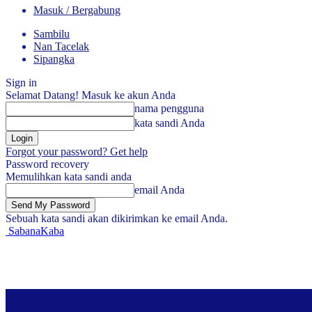
Masuk / Bergabung
Sambilu
Nan Tacelak
Sipangka
Sign in
Selamat Datang! Masuk ke akun Anda
nama pengguna
kata sandi Anda
Forgot your password? Get help
Password recovery
Memulihkan kata sandi anda
email Anda
Sebuah kata sandi akan dikirimkan ke email Anda.
SabanaKaba