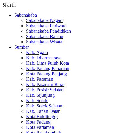
Sign in
Sabanakaba
Sabanakaba Nagari
Sabanakaba Pariwara
Sabanakaba Pendidikan
Sabanakaba Rantau
Sabanakaba Wisata
Sumbar
Kab. Agam
Kab. Dharmasraya
Kab. Lima Puluh Kota
Kab. Padang Pariaman
Kota Padang Panjang
Kab. Pasaman
Kab. Pasaman Barat
Kab. Pesisir Selatan
Kab. Sijunjung
Kab. Solok
Kab. Solok Selatan
Kab. Tanah Datar
Kota Bukittinggi
Kota Padang
Kota Pariaman
Kota Payakumbuh