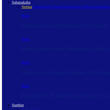
Sabanakaba
Semua
Sabanakaba Nagari
Sabanakaba Pariwara
Sabanaka
Baru
Kumango Gelar Musrenbang, Wali Nagari 
Baru
Padang Magek Gelar Musrenbang, Wali Nag
Baru
Musnag Sawah Tangah Digelar, Wali Naga
Baru
Ketua BPRN M.Yuner Buka Musnag, Wali
Sumbar
Kab. Agam