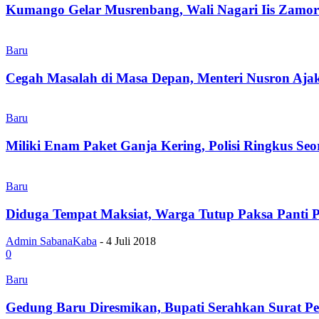
Kumango Gelar Musrenbang, Wali Nagari Iis Zamo
Baru
Cegah Masalah di Masa Depan, Menteri Nusron Aja
Baru
Miliki Enam Paket Ganja Kering, Polisi Ringkus Se
Baru
Diduga Tempat Maksiat, Warga Tutup Paksa Panti Pi
Admin SabanaKaba
-
4 Juli 2018
0
Baru
Gedung Baru Diresmikan, Bupati Serahkan Surat 