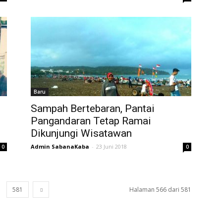
Baru
Sampah Bertebaran, Pantai
Pangandaran Tetap Ramai
Dikunjungi Wisatawan
Admin SabanaKaba
-
23 Juni 2018
0
0
581
Halaman 566 dari 581