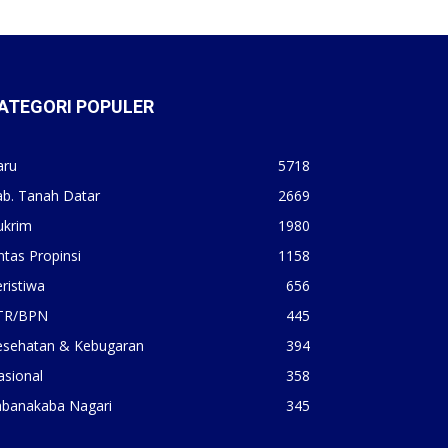
ATEGORI POPULER
aru
5718
ab. Tanah Datar
2669
ukrim
1980
ntas Propinsi
1158
ristiwa
656
TR/BPN
445
esehatan & Kebugaran
394
asional
358
abanakaba Nagari
345