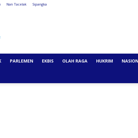
u
Nan Tacelak
Sipangka
K
PARLEMEN
EKBIS
OLAH RAGA
HUKRIM
NASIO