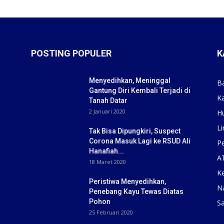
POSTING POPULER
K
Menyedihkan, Meninggal
B
Gantung Diri Kembali Terjadi di
K
Tanah Datar
2 Januari 2020
H
Li
Tak Bisa Dipungkiri, Suspect
Corona Masuk Lagi ke RSUD Ali
Pe
Hanafiah...
A
18 Maret 2020
K
Peristiwa Menyedihkan,
N
Penebang Kayu Tewas Diatas
Pohon
S
25 Februari 2020