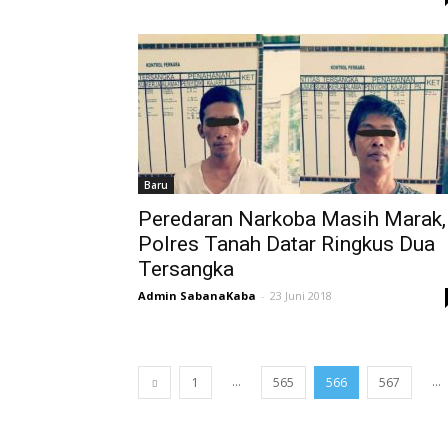
Baru
Peredaran Narkoba Masih Marak,
Polres Tanah Datar Ringkus Dua
Tersangka
Admin SabanaKaba
-
23 Juni 2018
...
...
1
565
566
567