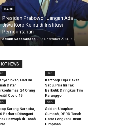
BARU
Presiden Prabowo : Jangan Ada
BARU
Jiwa Korp Keliru di Institusi
Pemerintahan
Silfia Hanani
Admin SabanaKaba
-
13 Desember 2024
0
Admin SabanaKab
HOT NEWS
aru
Baru
nyedihkan, Hari Ini
Kantongi Tiga Paket
nah Datar
Sabu, Pria Ini Tak
rkonfirmasi 24 Orang
Berkutik Diringkus Tim
sitif Covid 19
Karanggo
aru
Baru
cap Sarang Narkoba,
Saidani Ucapkan
0 Perkara Ditangani
Sumpah, DPRD Tanah
hak Berwajib di Tanah
Datar Lengkapi Unsur
tar
Pimpinan