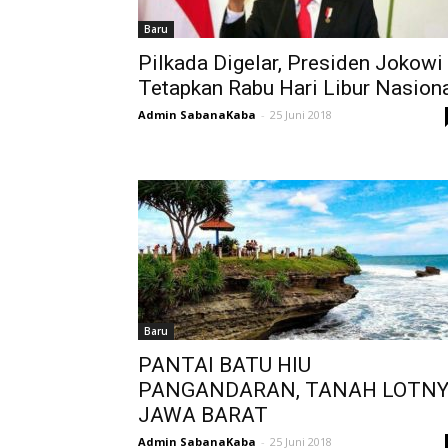
Baru
Pilkada Digelar, Presiden Jokowi
Tetapkan Rabu Hari Libur Nasion
Admin SabanaKaba
-
25 Juni 2018
Baru
PANTAI BATU HIU
PANGANDARAN, TANAH LOTN
JAWA BARAT
Admin SabanaKaba
-
25 Juni 2018