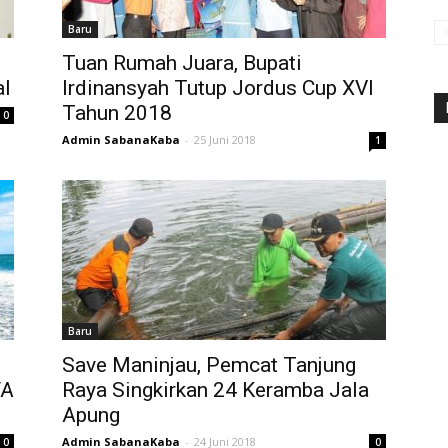
Baru
Tuan Rumah Juara, Bupati
al
Irdinansyah Tutup Jordus Cup XVI
Tahun 2018
0
Admin SabanaKaba
-
25 Juni 2018
1
Baru
Save Maninjau, Pemcat Tanjung
YA
Raya Singkirkan 24 Keramba Jala
Apung
Admin SabanaKaba
-
24 Juni 2018
0
0