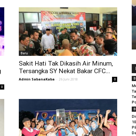
Baru
Sakit Hati Tak Dikasih Air Minum,
g
Tersangka SY Nekat Bakar CFC...
B
Admin SabanaKaba
-
26 Juni 2018
0
Me
0
Ta
Te
Po
B
Di
10
Pi
Da